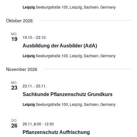
t
Leipzig
Seeburgstraße 100, Leipzig, Sachsen, Germany
e
n
Oktober 2026
,
MO.
N
19.10.
-
23.10.
19
a
Aus­bil­dung der Aus­bil­der (AdA)
v
Leipzig
Seeburgstraße 100, Leipzig, Sachsen, Germany
i
g
November 2026
a
MO.
t
23.11.
-
25.11.
23
i
Sach­kun­de Pflan­zen­schutz Grundkurs
o
Leipzig
Seeburgstraße 100, Leipzig, Sachsen, Germany
n
DO.
26.11.,8:00
-
12:30
26
Pflan­zen­schutz Auffrischung