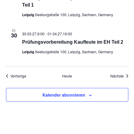
Teil 1
Leipzig
Seeburgstraße 100, Leipzig, Sachsen, Germany
DI.
30.03.27,9:00
-
01.04.27,16:00
30
Prü­fungs­vor­be­rei­tung Kauf­leu­te im EH Teil 2
Leipzig
Seeburgstraße 100, Leipzig, Sachsen, Germany
Veranstaltungen
Veran
Vorherige
Heute
Nächste
Kalender abonnieren