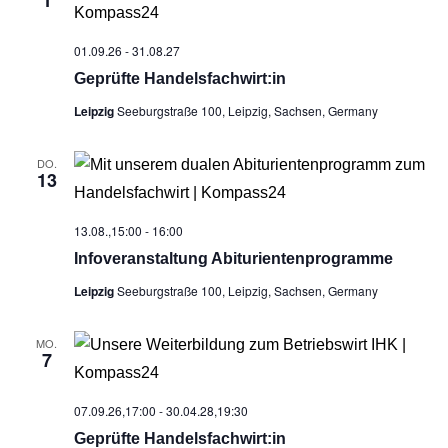
1
n
g
g
s
e
e
01.09.26
-
31.08.27
i
n
n
c
Geprüf­te Handelsfachwirt:in
S
h
Leipzig
Seeburgstraße 100, Leipzig, Sachsen, Germany
u
t
e
c
DO.
n
h
13
-
e
N
u
13.08.,15:00
-
16:00
a
n
v
Info­ver­an­stal­tung Abiturientenprogramme
d
i
Leipzig
Seeburgstraße 100, Leipzig, Sachsen, Germany
g
A
a
n
t
MO.
s
7
i
i
o
c
n
07.09.26,17:00
-
30.04.28,19:30
h
Geprüf­te Handelsfachwirt:in