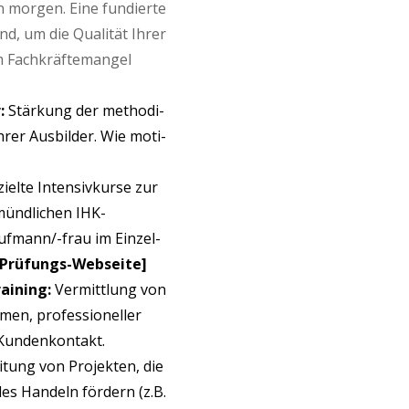
on mor­gen. Eine fun­dier­te
end, um die Qua­li­tät Ihrer
m Fach­kräf­te­man­gel
:
Stär­kung der metho­di­
rer Aus­bil­der. Wie moti­
iel­te Inten­siv­kur­se zur
 münd­li­chen IHK-
uf­man­n/-frau im Ein­zel­
en Prüfungs-Webseite]
ai­ning:
Ver­mitt­lung von
en, pro­fes­sio­nel­ler
im Kundenkontakt.
­tung von Pro­jek­ten, die
les Han­deln för­dern (z.B.