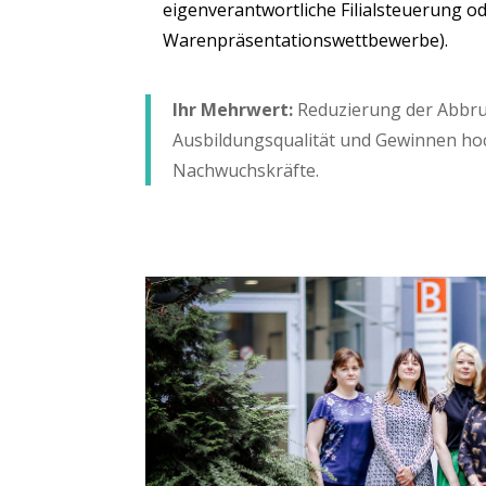
eigen­ver­ant­wort­li­che Fili­al­steue­rung o
Warenpräsentationswettbewerbe).
Ihr Mehr­wert:
Redu­zie­rung der Abbruc
Aus­bil­dungs­qua­li­tät und Gewin­nen hoch­
Nachwuchskräfte.