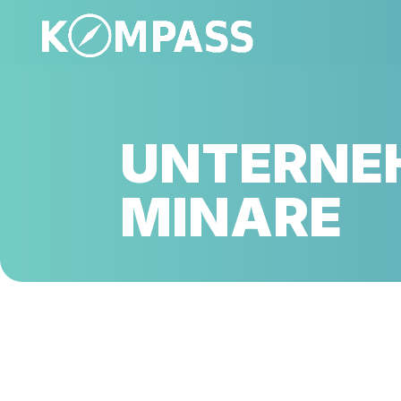
UNTER­NEH
MI­NA­RE