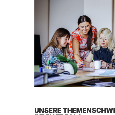
UNSE­RE THE­MEN­SCHWE