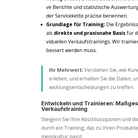
ve Berich­te und sta­tis­ti­sche Aus­wer­tun
der Ser­vice­ket­te prä­zi­se benennen.
Grund­la­ge für Trai­ning:
Die Ergeb­nis­s
als
direk­te und pra­xis­na­he Basis
für d
vi­du­el­len Ver­kaufs­trai­nings. Wir trai­
bes­sert wer­den muss.
Ihr Mehr­wert:
Ver­ste­hen Sie, wie Kun­
erle­ben, und erhal­ten Sie die Daten, um
wick­lungs­ent­schei­dun­gen zu treffen.
Ent­wi­ckeln und Trai­nie­ren: Maß­ge­
Verkaufstraining
Stei­gern Sie Ihre Abschluss­quo­ten und die 
durch ein Trai­ning, das zu Ihren Pro­duk­
mens­kul­tur passt.