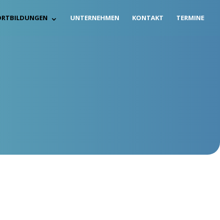
RT­BIL­DUN­GEN
UNTER­NEH­MEN
KON­TAKT
TER­MI­NE