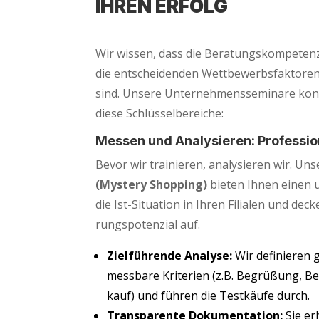
IHREN ERFOLG
Wir wis­sen, dass die Bera­tungs­kom­pe­tenz 
die ent­schei­den­den Wett­be­werbs­fak­to­r
sind. Unse­re Unter­neh­mens­se­mi­na­re kon
die­se Schlüsselbereiche:
Mes­sen und Ana­ly­sie­ren: Pro­fes­sio
Bevor wir trai­nie­ren, ana­ly­sie­ren wir. Uns
(Mys­tery Shop­ping)
bie­ten Ihnen einen 
die Ist-Situa­ti­on in Ihren Filia­len und deck
rungs­po­ten­zi­al auf.
Ziel­füh­ren­de Ana­ly­se:
Wir defi­nie­ren
mess­ba­re Kri­te­ri­en (z.B. Begrü­ßung, Be
kauf) und füh­ren die Test­käu­fe durch.
Trans­pa­ren­te Doku­men­ta­ti­on:
Sie erha