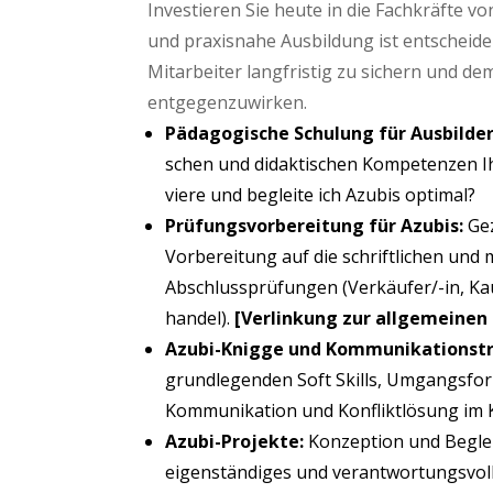
Inves­tie­ren Sie heu­te in die Fach­kräf­te v
und pra­xis­na­he Aus­bil­dung ist ent­schei­d
Mit­ar­bei­ter lang­fris­tig zu sichern und de
entgegenzuwirken.
Päd­ago­gi­sche Schu­lung für Aus­bil­der
schen und didak­ti­schen Kom­pe­ten­zen Ih
vie­re und beglei­te ich Azu­bis optimal?
Prü­fungs­vor­be­rei­tung für Azu­bis:
Gez
Vor­be­rei­tung auf die schrift­li­chen und
Abschluss­prü­fun­gen (Ver­käu­fer/-in, Ka
han­del).
[Ver­lin­kung zur all­ge­mei­n
Azu­bi-Knig­ge und Kom­mu­ni­ka­ti­ons­tr
grund­le­gen­den Soft Skills, Umgangs­for­m
Kom­mu­ni­ka­ti­on und Kon­flikt­lö­sung 
Azu­bi-Pro­jek­te:
Kon­zep­ti­on und Beglei
eigen­stän­di­ges und ver­ant­wor­tungs­vol­