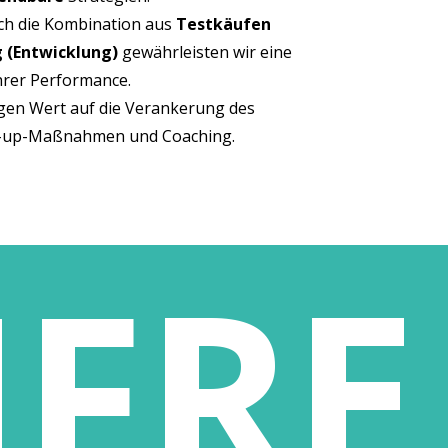
h die Kom­bi­na­ti­on aus
Test­käu­fen
 (Ent­wick­lung)
gewähr­leis­ten wir eine
Ihrer Performance.
gen Wert auf die Ver­an­ke­rung des
ow-up-Maß­nah­men und Coaching.
FRE
di­vi­du­el­len Her­aus­for­de­
EN