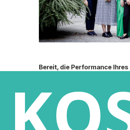
Bereit, die Per­for­mance Ihre
KO
Kon­tak­tie­ren Sie uns für ein 
run­gen zu besprechen!
J