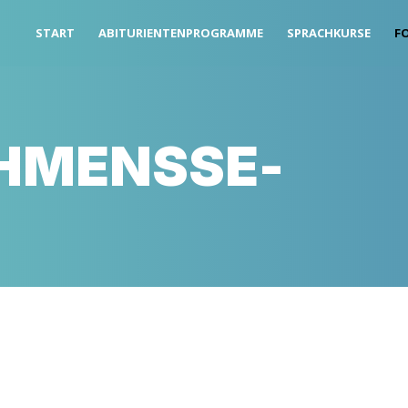
START
ABITU­RI­EN­TEN­PRO­GRAM­ME
SPRACH­KURSE
FO
­MENS­SE­