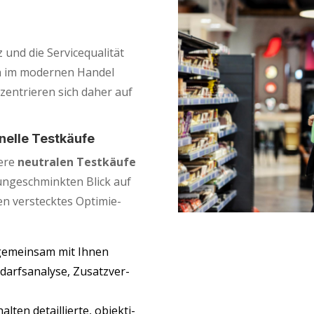
und die Ser­vice­qua­li­tät
en im moder­nen Han­del
­zen­trie­ren sich daher auf
­nel­le Testkäufe
e­re
neu­tra­len Test­käu­fe
unge­schmink­ten Blick auf
en ver­steck­tes Opti­mie­
 gemein­sam mit Ihnen
darfs­ana­ly­se, Zusatz­ver­
l­ten detail­lier­te, objek­ti­