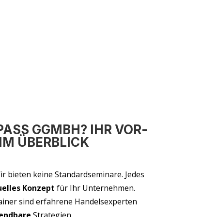
PASS GGMBH? IHR VOR­
 IM ÜBERBLICK
r bie­ten kei­ne Stan­dard­se­mi­na­re. Jedes
u­el­les Kon­zept
für Ihr Unternehmen.
­ner sind erfah­re­ne Han­dels­exper­ten
nd­ba­re
Strategien.