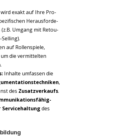
 wird exakt auf Ihre Pro­
e­zi­fi­schen Her­aus­for­de­
ten (z.B. Umgang mit Retou­
Selling).
n auf Rol­len­spie­le,
 um die ver­mit­tel­ten
.
s:
Inhal­te umfas­sen die
u­men­ta­ti­ons­tech­ni­ken
,
unst des
Zusatz­ver­kaufs
.
­mu­ni­ka­ti­ons­fä­hig­
r
Ser­vice­hal­tung
des
sbildung