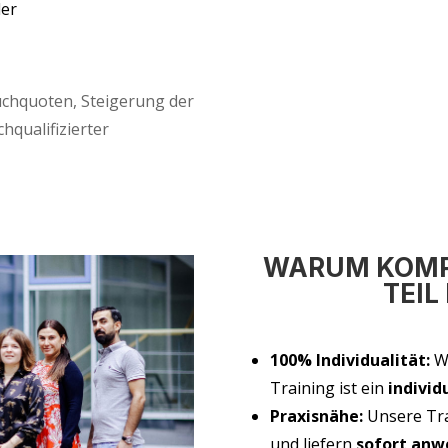
der
h­quo­ten, Stei­ge­rung der
qua­li­fi­zier­ter
WAR­UM KOM­
TEIL
100% Indi­vi­dua­li­tät:
Wi
Trai­ning ist ein
indi­vi­d
Pra­xis­nä­he:
Unse­re Trai
und lie­fern
sofort anwe