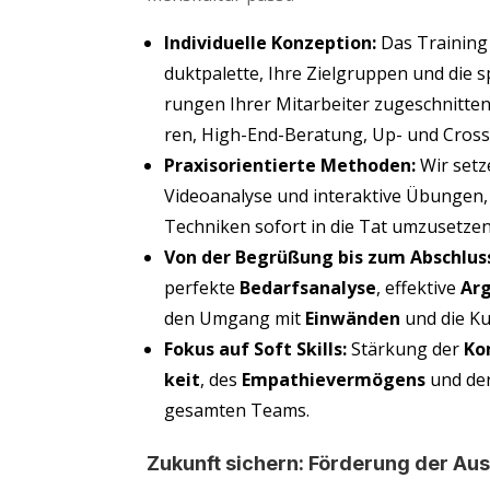
Indi­vi­du­el­le Kon­zep­ti­on:
Das Trai­ning
dukt­pa­let­te, Ihre Ziel­grup­pen und die sp
run­gen Ihrer Mit­ar­bei­ter zuge­schnit­
ren, High-End-Bera­tung, Up- und Cross-
Pra­xis­ori­en­tier­te Metho­den:
Wir set­ze
Video­ana­ly­se und inter­ak­ti­ve Übun­gen,
Tech­ni­ken sofort in die Tat umzusetzen
Von der Begrü­ßung bis zum Abschlus
per­fek­te
Bedarfs­ana­ly­se
, effek­ti­ve
Arg
den Umgang mit
Ein­wän­den
und die K
Fokus auf Soft Skills:
Stär­kung der
Kom
keit
, des
Empa­thie­ver­mö­gens
und de
gesam­ten Teams.
Zukunft sichern: För­de­rung der Au