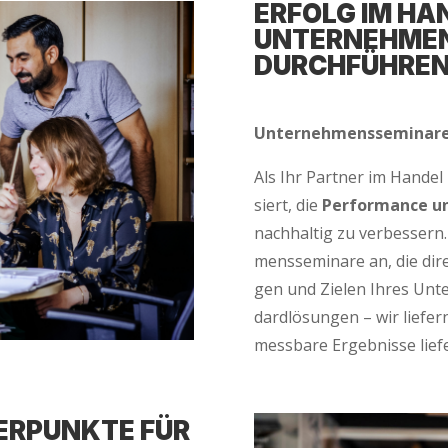
ERFOLG IM HAN
UNTER­NEH­MENS
DURCHFÜHRE
Unter­neh­mens­se­mi­na­r
Als Ihr Part­ner im Han­del 
siert, die
Per­for­mance un
nach­hal­tig zu ver­bes­sern
mens­se­mi­na­re an, die dire
gen und Zie­len Ihres Unte
dard­lö­sun­gen – wir lie­fe
mess­ba­re Ergeb­nis­se lief
R­PUNK­TE FÜR