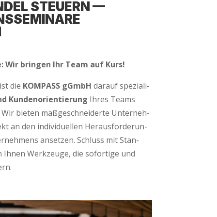
­DEL STEU­ERN —
­SE­MI­NA­RE
N
e: Wir brin­gen Ihr Team auf Kurs!
ist die
KOM­PASS gGmbH
dar­auf spe­zia­li­
d Kun­den­ori­en­tie­rung
Ihres Teams
. Wir bie­ten maß­ge­schnei­der­te Unter­neh­
kt an den indi­vi­du­el­len Her­aus­for­de­run­
r­neh­mens anset­zen. Schluss mit Stan­
rn Ihnen Werk­zeu­ge, die sofor­ti­ge und
ern.