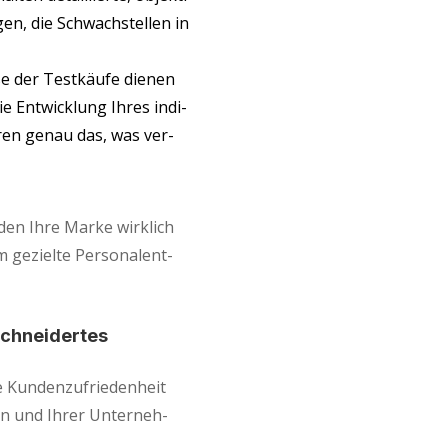
­gen, die Schwach­stel­len in
e der Test­käu­fe die­nen
ie Ent­wick­lung Ihres indi­
nie­ren genau das, was ver­
den Ihre Mar­ke wirk­lich
 geziel­te Per­so­nal­ent­
schnei­der­tes
Kun­den­zu­frie­den­heit
ten und Ihrer Unter­neh­