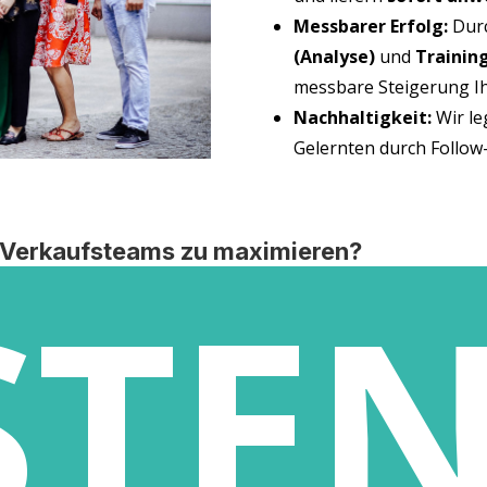
Mess­ba­rer Erfolg:
Durc
(Ana­ly­se)
und
Trai­ning
mess­ba­re Stei­ge­rung 
Nach­hal­tig­keit:
Wir le
Gelern­ten durch Fol­l
s Ver­kaufs­teams zu maximieren?
STEN
unver­bind­li­ches Erst­ge­spräch, um Ihre in
ETZT DIREKT ANFRAG