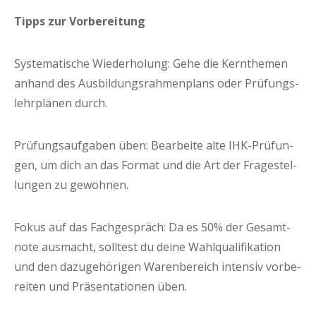
Tipps zur Vorbereitung
Sys­te­ma­ti­sche Wie­der­ho­lung: Gehe die Kern­the­men
anhand des Aus­bil­dungs­rah­men­plans oder Prü­fungs­
lehr­plä­nen durch.
Prü­fungs­auf­ga­ben üben: Bear­bei­te alte IHK-Prü­fun­
gen, um dich an das For­mat und die Art der Fra­ge­stel­
lun­gen zu gewöhnen.
Fokus auf das Fach­ge­spräch: Da es 50% der Gesamt­
no­te aus­macht, soll­test du dei­ne Wahl­qua­li­fi­ka­ti­on
und den dazu­ge­hö­ri­gen Waren­be­reich inten­siv vor­be­
rei­ten und Prä­sen­ta­tio­nen üben.