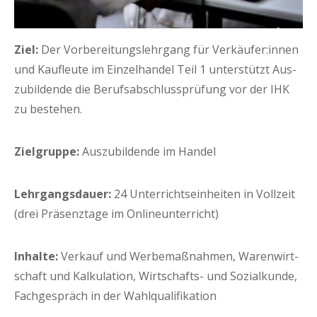
Ziel:
Der Vor­be­rei­tungs­lehr­gang für Verkäufer:innen
und Kauf­leu­te im Ein­zel­han­del Teil 1 unter­stützt Aus­
zu­bil­den­de die Berufs­ab­schluss­prü­fung vor der IHK
zu bestehen.
Ziel­grup­pe:
Aus­zu­bil­den­de im Handel
Lehr­gangs­dau­er:
24 Unter­richts­ein­hei­ten in Voll­zeit
(drei Prä­senz­ta­ge im Onlineunterricht)
Inhal­te:
Ver­kauf und Wer­be­maß­nah­men, Waren­wirt­
schaft und Kal­ku­la­ti­on, Wirt­schafts- und Sozi­al­kun­de,
Fach­ge­spräch in der Wahlqualifikation