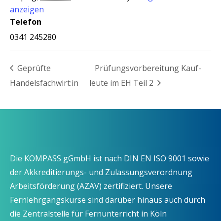
anzeigen
Telefon
0341 245280
Geprüf­te
Prü­fungs­vor­be­rei­tung Kauf­
Handelsfachwirt:in
leu­te im EH Teil 2
Die KOMPASS gGmbH ist nach DIN EN ISO 9001 sowie
der Akkreditierungs- und Zulassungsverordnung
Arbeitsförderung (AZAV) zertifiziert. Unsere
Fernlehrgangskurse sind darüber hinaus auch durch
die Zentralstelle für Fernunterricht in Köln