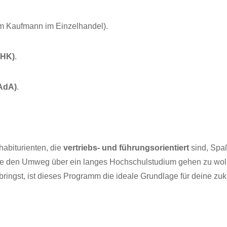
m Kauf­mann im Einzelhandel).
(IHK)
.
(AdA)
.
b­itu­ri­en­ten, die
ver­triebs- und füh­rungs­ori­en­tiert
sind, Spa
ohne den Umweg über ein lan­ges Hoch­schul­stu­di­um gehen zu wo
bringst, ist die­ses Pro­gramm die idea­le Grund­la­ge für dei­ne zukün