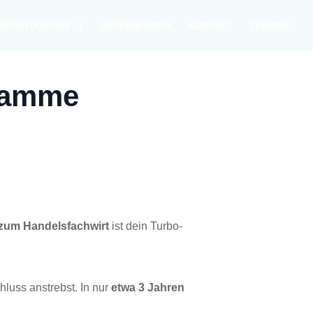
ORT­BIL­DUN­GEN
UNTER­NEH­MEN
KON­TAKT
TER­MI­NE
gramme
 zum Han­dels­fach­wirt
ist dein Tur­bo-
schluss anstrebst. In nur
etwa 3 Jah­ren