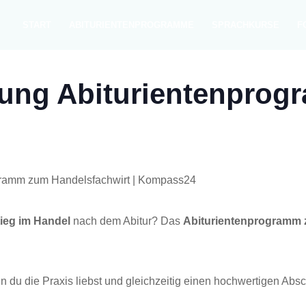
START
ABITU­RI­EN­TEN­PRO­GRAM­ME
SPRACH­KURSE
F
al­tung Abiturientenpro
tieg im Han­del
nach dem Abitur? Das
Abitu­ri­en­ten­pro­gramm
n du die Pra­xis liebst und gleich­zei­tig einen hoch­wer­ti­gen Ab