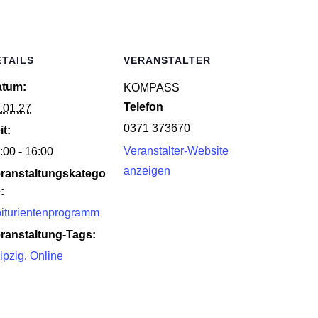
ETAILS
VERANSTALTER
atum:
KOM­PASS
Telefon
.01.27
0371 373670
it:
Veranstalter-Website
:00 - 16:00
anzeigen
ranstaltungskatego
:
iturientenprogramm
ranstaltung-Tags:
ipzig
,
Online