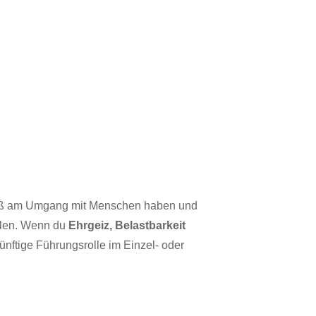
ß am Umgang mit Men­schen haben und
l­len. Wenn du
Ehr­geiz, Belast­bar­keit
f­ti­ge Füh­rungs­rol­le im Ein­zel- oder