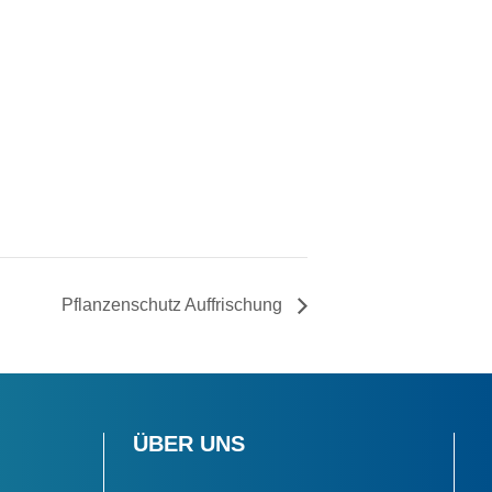
Pflan­zen­schutz Auffrischung
ÜBER UNS