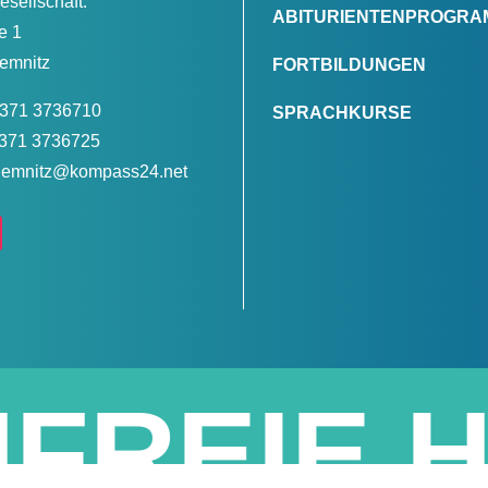
esellschaft:
ABITURIENTENPROGRA
e 1
emnitz
FORTBILDUNGEN
 0371 3736710
SPRACHKURSE
0371 3736725
chemnitz@kompass24.net
FREIE H