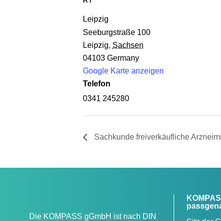
RT
Leip­zig
Seeburgstraße 100
Leipzig
,
Sachsen
04103
Germany
Google Karte anzeigen
Telefon
0341 245280
Sach­kun­de frei­ver­käuf­li­che Arzneimi
KOMPASS
passgena
Die KOMPASS gGmbH ist nach DIN