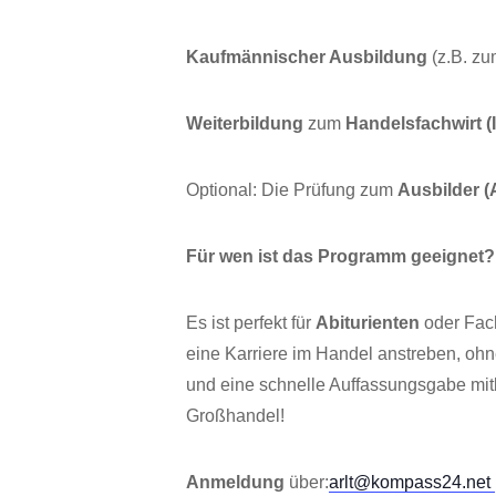
Kauf­män­ni­scher Aus­bil­dung
(z.B. zu
Wei­ter­bil­dung
zum
Han­dels­fach­wirt 
Optio­nal: Die Prü­fung zum
Aus­bil­der 
Für wen ist das Pro­gramm geeignet?
Es ist per­fekt für
Abitu­ri­en­ten
oder Fach­a
eine Kar­rie­re im Han­del anstre­ben, 
und eine schnel­le Auf­fas­sungs­ga­be mit­
Großhandel!
Anmel­dung
über:
arlt@kompass24.net