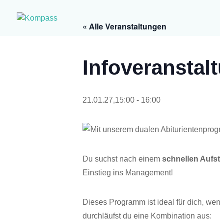
« Alle Veranstaltungen
Info­ver­an­st
21.01.27,15:00
-
16:00
Du suchst nach einem
schnel­len Auf­s
Ein­stieg ins Management!
Die­ses Pro­gramm ist ide­al für dich, wen
durch­läufst du eine Kom­bi­na­ti­on aus: