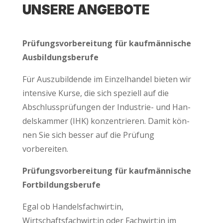
UNSE­RE ANGEBOTE
Prü­fungs­vor­be­rei­tung für kauf­män­ni­sche
Ausbildungsberufe
Für Aus­zu­bil­den­de im Ein­zel­han­del bie­ten wir
inten­si­ve Kur­se, die sich spe­zi­ell auf die
Abschluss­prü­fun­gen der Indus­trie- und Han­
dels­kam­mer (IHK) kon­zen­trie­ren. Damit kön­
nen Sie sich bes­ser auf die Prü­fung
vorbereiten.
Prü­fungs­vor­be­rei­tung für kauf­män­ni­sche
Fortbildungsberufe
Egal ob Handelsfachwirt:in,
Wirtschaftsfachwirt:in oder Fachwirt:in im