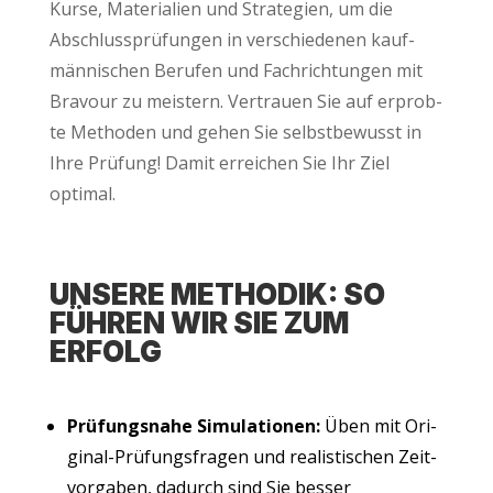
Kur­se, Mate­ria­li­en und Stra­te­gien, um die
Abschluss­prü­fun­gen in ver­schie­de­nen kauf­
män­ni­schen Beru­fen und Fach­rich­tun­gen mit
Bra­vour zu meis­tern. Ver­trau­en Sie auf erprob­
te Metho­den und gehen Sie selbst­be­wusst in
Ihre Prü­fung! Damit errei­chen Sie Ihr Ziel
optimal.
UNSE­RE METHO­DIK: SO
FÜH­REN WIR SIE ZUM
ERFOLG
Prü­fungs­na­he Simu­la­tio­nen:
Üben mit Ori­
gi­nal-Prü­fungs­fra­gen und rea­lis­ti­schen Zeit­
vor­ga­ben, dadurch sind Sie bes­ser