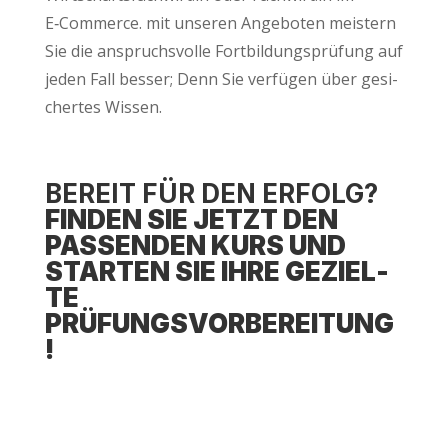
E‑Commerce. mit unse­ren Ange­bo­ten meis­tern
Sie die anspruchs­vol­le Fort­bil­dungs­prü­fung auf
jeden Fall bes­ser; Denn Sie ver­fü­gen über gesi­
cher­tes Wissen.
BEREIT FÜR DEN ERFOLG?
FIN­DEN SIE JETZT DEN
PAS­SEN­DEN KURS UND
STAR­TEN SIE IHRE GEZIEL­
TE
PRÜFUNGSVORBEREITUNG
!