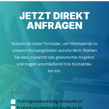
JETZT DIREKT
ANFRAGEN
Nut­zen sie unser For­mu­lar, um Info­ma­te­ri­al zu
unse­ren Kurs­an­ge­bo­ten anzu­for­dern. Wäh­len
Sie dazu zunächst das gewünsch­te Ange­bot
und tra­gen anschlie­ßend Ihre Kon­takt­da­
ten ein.
Inter­es­se an
Prü­fungs­vor­be­rei­tung Verkäufer:in
Prü­fungs­vor­be­rei­tung Kauf­leu­te im