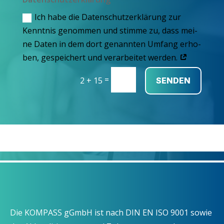
Ich habe die Daten­schutz­er­klä­rung zur
Kennt­nis genom­men und stim­me zu, dass mei­
ne Daten in dem dort genann­ten Umfang erho­
ben, gespei­chert und ver­ar­bei­tet werden.
=
2 + 15
SENDEN
Die KOMPASS gGmbH ist nach DIN EN ISO 9001 sowie