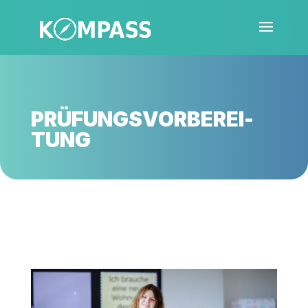
PRÜ­FUNGS­VOR­BE­REI­
TUNG