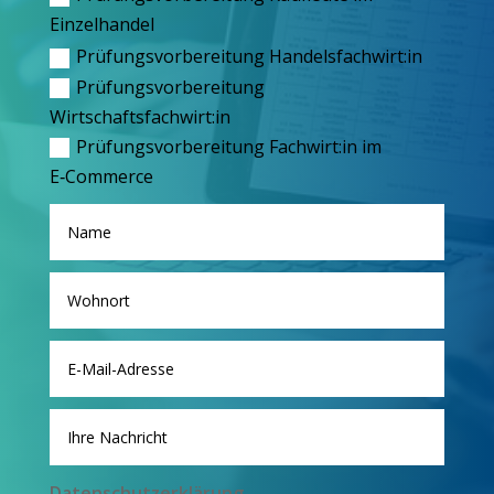
Einzelhandel
Prü­fungs­vor­be­rei­tung Handelsfachwirt:in
Prü­fungs­vor­be­rei­tung
Wirtschaftsfachwirt:in
Prü­fungs­vor­be­rei­tung Fachwirt:in im
E‑Commerce
Daten­schutz­er­klä­rung