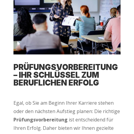
PRÜ­FUNGS­VOR­BE­REI­TUNG
– IHR SCHLÜS­SEL ZUM
BERUF­LI­CHEN ERFOLG
Egal, ob Sie am Beginn Ihrer Kar­rie­re ste­hen
oder den nächs­ten Auf­stieg pla­nen: Die rich­ti­ge
Prü­fungs­vor­be­rei­tung
ist ent­schei­dend für
Ihren Erfolg. Daher bie­ten wir Ihnen geziel­te