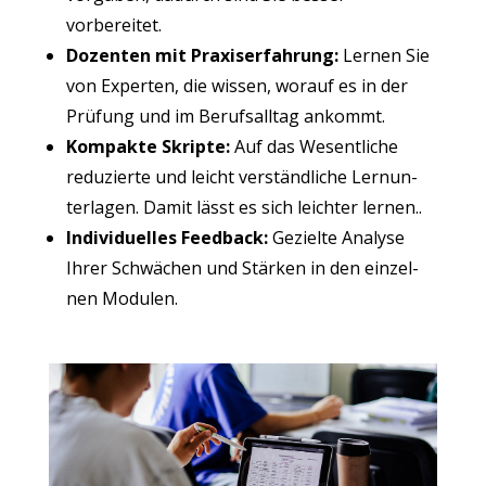
vorbereitet.
Dozen­ten mit Pra­xis­er­fah­rung:
Ler­nen Sie
von Exper­ten, die wis­sen, wor­auf es in der
Prü­fung und im Berufs­all­tag ankommt.
Kom­pak­te Skrip­te:
Auf das Wesent­li­che
redu­zier­te und leicht ver­ständ­li­che Lern­un­
ter­la­gen. Damit lässt es sich leich­ter lernen..
Indi­vi­du­el­les Feed­back:
Geziel­te Ana­ly­se
Ihrer Schwä­chen und Stär­ken in den ein­zel­
nen Modulen.