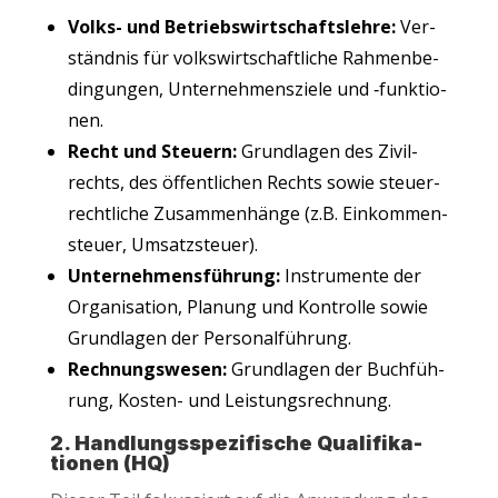
Volks- und Betriebs­wirt­schafts­leh­re:
Ver­
ständ­nis für volks­wirt­schaft­li­che Rah­men­be­
din­gun­gen, Unter­neh­mens­zie­le und ‑funk­tio­
nen.
Recht und Steu­ern:
Grund­la­gen des Zivil­
rechts, des öffent­li­chen Rechts sowie steu­er­
recht­li­che Zusam­men­hän­ge (z.B. Ein­kom­men­
steu­er, Umsatzsteuer).
Unter­neh­mens­füh­rung:
Instru­men­te der
Orga­ni­sa­ti­on, Pla­nung und Kon­trol­le sowie
Grund­la­gen der Personalführung.
Rech­nungs­we­sen:
Grund­la­gen der Buch­füh­
rung, Kos­ten- und Leistungsrechnung.
2. Hand­lungs­spe­zi­fi­sche Qua­li­fi­ka­
tio­nen (HQ)