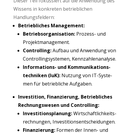
Die­ser Teil fokus­siert auf die Anwen­dung des
Wis­sens in kon­kre­ten betrieb­li­chen
Handlungsfeldern:
Betrieb­li­ches Management:
Betriebs­or­ga­ni­sa­ti­on:
Pro­zess- und
Projektmanagement.
Con­trol­ling:
Auf­bau und Anwen­dung von
Con­trol­ling­s­ys­te­men, Kennzahlenanalyse.
Infor­ma­ti­ons- und Kom­mu­ni­ka­ti­ons­
tech­ni­ken (IuK):
Nut­zung von IT-Sys­te­
men für betrieb­li­che Aufgaben.
Inves­ti­ti­on, Finan­zie­rung, Betrieb­li­ches
Rech­nungs­we­sen und Controlling:
Inves­ti­ti­ons­pla­nung:
Wirt­schaft­lich­keits­
rech­nun­gen, Investitionsentscheidungen.
Finan­zie­rung:
For­men der Innen- und