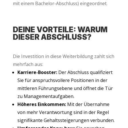
mit einem Bache­lor-Abschluss) eingeordnet.
DEI­NE VOR­TEI­LE: WAR­UM
DIE­SER ABSCHLUSS?
Die Inves­ti­ti­on in die­se Wei­ter­bil­dung zahlt sich
mehr­fach aus:
Kar­rie­re-Boos­ter:
Der Abschluss qua­li­fi­ziert
Sie für anspruchs­vol­le­re Posi­tio­nen in der
mitt­le­ren Füh­rungs­ebe­ne und öff­net die Tür
zu Managementaufgaben.
Höhe­res Ein­kom­men:
Mit der Über­nah­me
von mehr Ver­ant­wor­tung sind in der Regel
signi­fi­kan­te Gehalts­stei­ge­run­gen verbunden.