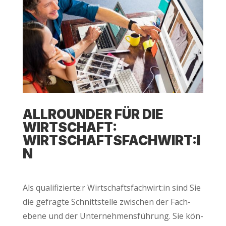
ALL­ROUN­DER FÜR DIE
WIRT­SCHAFT:
WIRTSCHAFTSFACHWIRT:I
N
Als qualifizierte:r Wirtschaftsfachwirt:in sind Sie
die gefrag­te Schnitt­stel­le zwi­schen der Fach­
ebe­ne und der Unter­neh­mens­füh­rung. Sie kön­