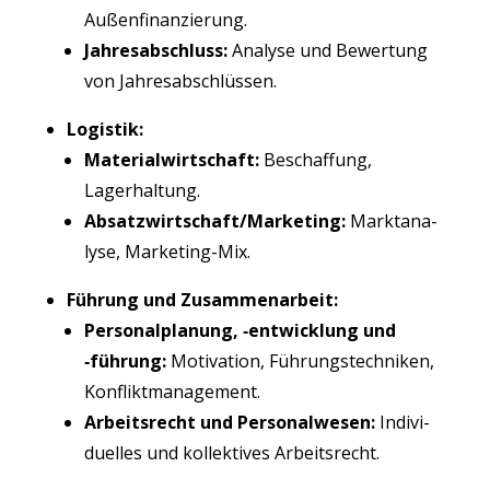
Außenfinanzierung.
Jah­res­ab­schluss:
Ana­ly­se und Bewer­tung
von Jahresabschlüssen.
Logis­tik:
Mate­ri­al­wirt­schaft:
Beschaf­fung,
Lagerhaltung.
Absatzwirtschaft/Marketing:
Markt­ana­
ly­se, Marketing-Mix.
Füh­rung und Zusammenarbeit:
Per­so­nal­pla­nung, ‑ent­wick­lung und
‑füh­rung:
Moti­va­ti­on, Füh­rungs­tech­ni­ken,
Konfliktmanagement.
Arbeits­recht und Per­so­nal­we­sen:
Indi­vi­
du­el­les und kol­lek­ti­ves Arbeitsrecht.