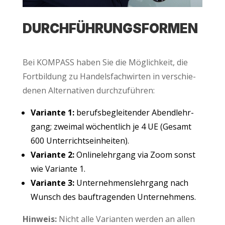
DURCH­FÜH­RUNGS­FOR­MEN
Bei KOM­PASS haben Sie die Mög­lich­keit, die
Fort­bil­dung zu Han­dels­fach­wir­ten in ver­schie­
de­nen Alter­na­ti­ven durchzuführen:
Vari­an­te 1:
berufs­be­glei­ten­der Abend­lehr­
gang; zwei­mal wöchent­lich je 4 UE (Gesamt
600 Unterrichtseinheiten).
Vari­an­te 2:
Online­lehr­gang via Zoom sonst
wie Vari­an­te 1.
Vari­an­te 3:
Unter­neh­mens­lehr­gang nach
Wunsch des bau­f­tra­gen­den Unternehmens.
Hin­weis:
Nicht alle Vari­an­ten wer­den an allen