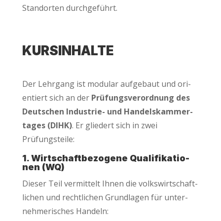
Stand­or­ten durchgeführt.
KURS­IN­HAL­TE
Der Lehr­gang ist modu­lar auf­ge­baut und ori­
en­tiert sich an der
Prü­fungs­ver­ord­nung des
Deut­schen Indus­trie- und Han­dels­kam­mer­
ta­ges (DIHK)
. Er glie­dert sich in zwei
Prüfungsteile:
1. Wirt­schaft­be­zo­ge­ne Qua­li­fi­ka­tio­
nen (WQ)
Die­ser Teil ver­mit­telt Ihnen die volks­wirt­schaft­
li­chen und recht­li­chen Grund­la­gen für unter­
neh­me­ri­sches Handeln: