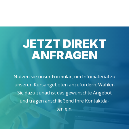
JETZT DIREKT
ANFRAGEN
Nut­zen sie unser For­mu­lar, um Info­ma­te­ri­al zu
unse­ren Kurs­an­ge­bo­ten anzu­for­dern. Wäh­len
Sie dazu zunächst das gewünsch­te Ange­bot
und tra­gen anschlie­ßend Ihre Kon­takt­da­
ten ein.