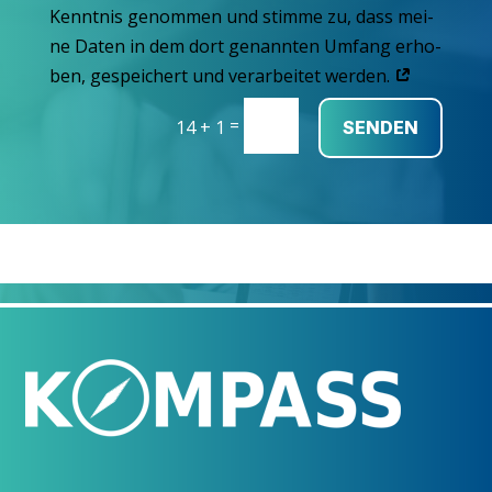
Kennt­nis genom­men und stim­me zu, dass mei­
ne Daten in dem dort genann­ten Umfang erho­
ben, gespei­chert und ver­ar­bei­tet werden.
=
14 + 1
SENDEN