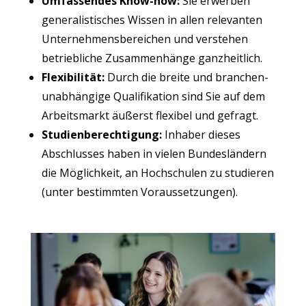
Umfas­sen­des Know-how:
Sie erwer­ben
gene­ra­lis­ti­sches Wis­sen in allen rele­van­ten
Unter­neh­mens­be­rei­chen und ver­ste­hen
betrieb­li­che Zusam­men­hän­ge ganzheitlich.
Fle­xi­bi­li­tät:
Durch die brei­te und bran­chen­
un­ab­hän­gi­ge Qua­li­fi­ka­ti­on sind Sie auf dem
Arbeits­markt äußerst fle­xi­bel und gefragt.
Stu­di­en­be­rech­ti­gung:
Inha­ber die­ses
Abschlus­ses haben in vie­len Bun­des­län­dern
die Mög­lich­keit, an Hoch­schu­len zu stu­die­ren
(unter bestimm­ten Voraussetzungen).