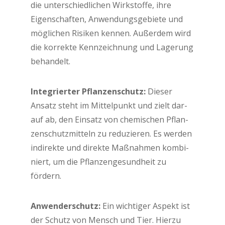
die unter­schied­li­chen Wirk­stof­fe, ihre
Eigen­schaf­ten, Anwen­dungs­ge­bie­te und
mög­li­chen Risi­ken ken­nen. Außer­dem wird
die kor­rek­te Kenn­zeich­nung und Lage­rung
behandelt.
Inte­grier­ter Pflan­zen­schutz:
Die­ser
Ansatz steht im Mit­tel­punkt und zielt dar­
auf ab, den Ein­satz von che­mi­schen Pflan­
zen­schutz­mit­teln zu redu­zie­ren. Es wer­den
indi­rek­te und direk­te Maß­nah­men kom­bi­
niert, um die Pflan­zen­ge­sund­heit zu
fördern.
Anwen­der­schutz:
Ein wich­ti­ger Aspekt ist
der Schutz von Mensch und Tier. Hier­zu