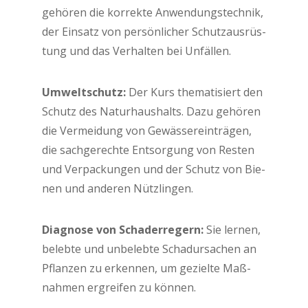
gehö­ren die kor­rek­te Anwen­dungs­tech­nik,
der Ein­satz von per­sön­li­cher Schutz­aus­rüs­
tung und das Ver­hal­ten bei Unfällen.
Umwelt­schutz:
Der Kurs the­ma­ti­siert den
Schutz des Natur­haus­halts. Dazu gehö­ren
die Ver­mei­dung von Gewäs­ser­ein­trä­gen,
die sach­ge­rech­te Ent­sor­gung von Res­ten
und Ver­pa­ckun­gen und der Schutz von Bie­
nen und ande­ren Nützlingen.
Dia­gno­se von Scha­der­re­gern:
Sie ler­nen,
beleb­te und unbe­leb­te Schad­ur­sa­chen an
Pflan­zen zu erken­nen, um geziel­te Maß­
nah­men ergrei­fen zu können.