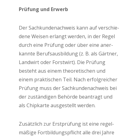
Prü­fung und Erwerb
Der Sach­kun­de­nach­weis kann auf ver­schie­
de­ne Wei­sen erlangt wer­den, in der Regel
durch eine Prü­fung oder über eine aner­
kann­te Berufs­aus­bil­dung (z. B. als Gärt­ner,
Land­wirt oder Forst­wirt). Die Prü­fung
besteht aus einem theo­re­ti­schen und
einem prak­ti­schen Teil. Nach erfolg­rei­cher
Prü­fung muss der Sach­kun­de­nach­weis bei
der zustän­di­gen Behör­de bean­tragt und
als Chip­kar­te aus­ge­stellt werden.
Zusätz­lich zur Erst­prü­fung ist eine regel­
mä­ßi­ge Fort­bil­dungs­pflicht alle drei Jah­re