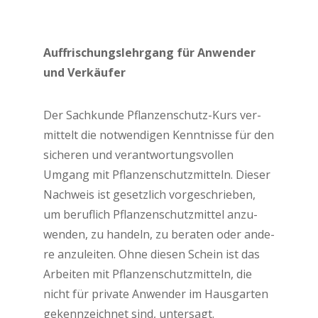
Auf­fri­schungs­lehr­gang für Anwen­der
und Verkäufer
Der Sach­kun­de Pflan­zen­schutz-Kurs ver­
mit­telt die not­wen­di­gen Kennt­nis­se für den
siche­ren und ver­ant­wor­tungs­vol­len
Umgang mit Pflan­zen­schutz­mit­teln. Die­ser
Nach­weis ist gesetz­lich vor­ge­schrie­ben,
um beruf­lich Pflan­zen­schutz­mit­tel anzu­
wen­den, zu han­deln, zu bera­ten oder ande­
re anzu­lei­ten. Ohne die­sen Schein ist das
Arbei­ten mit Pflan­zen­schutz­mit­teln, die
nicht für pri­va­te Anwen­der im Haus­gar­ten
gekenn­zeich­net sind, untersagt.