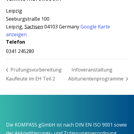
Leip­zig
Seeburgstraße 100
Leipzig
,
Sachsen
04103
Germany
Google Karte
anzeigen
Telefon
0341 245280
Prü­fungs­vor­be­rei­tung
Info­ver­an­stal­tung
Kauf­leu­te im EH Teil 2
Abiturientenprogramme
Die KOMPASS gGmbH ist nach DIN EN ISO 9001 sowie
der Akkreditierungs- und Zulassungsverordnung