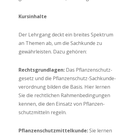
Kurs­in­hal­te
Der Lehr­gang deckt ein brei­tes Spek­trum
an The­men ab, um die Sach­kun­de zu
gewähr­leis­ten. Dazu gehören:
Rechts­grund­la­gen:
Das Pflan­zen­schutz­
ge­setz und die Pflan­zen­schutz-Sach­kun­de­
ver­ord­nung bil­den die Basis. Hier ler­nen
Sie die recht­li­chen Rah­men­be­din­gun­gen
ken­nen, die den Ein­satz von Pflan­zen­
schutz­mit­teln regeln.
Pflan­zen­schutz­mit­tel­kun­de:
Sie ler­nen