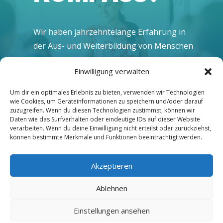
Wir haben jahr­zehn­te­lan­ge Erfah­rung in
der Aus- und Wei­ter­bil­dung von Men­schen
mit unter­schied­lichs­ten Hin­ter­grün­den.
Einwilligung verwalten
Unse­re Lehr­kräf­te sind hoch moti­viert und
bes­tens ver­traut mit allen Ent­wick­lun­gen
Um dir ein optimales Erlebnis zu bieten, verwenden wir Technologien
im loka­len und glo­ba­len Han­del. Die
wie Cookies, um Geräteinformationen zu speichern und/oder darauf
zuzugreifen. Wenn du diesen Technologien zustimmst, können wir
Lernat­mo­sphä­re an unse­ren Stand­or­ten
Daten wie das Surfverhalten oder eindeutige IDs auf dieser Website
Leip­zig, Dres­den, Chem­nitz und Heil­bronn
verarbeiten. Wenn du deine Einwilligung nicht erteilst oder zurückziehst,
können bestimmte Merkmale und Funktionen beeinträchtigt werden.
ist ent­spannt und inspirierend.
Akzeptieren
Ablehnen
ABSCHLÜS­SE FÜR VIE­LE
Einstellungen ansehen
KARRIEREWEGE