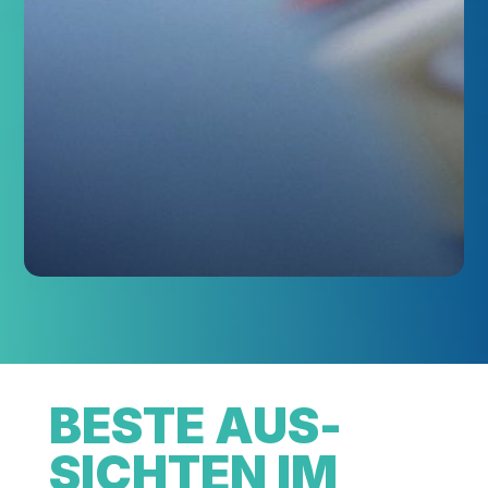
BES­TE AUS­
SICH­TEN IM