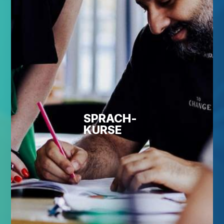
SPRACH­
KUR­SE