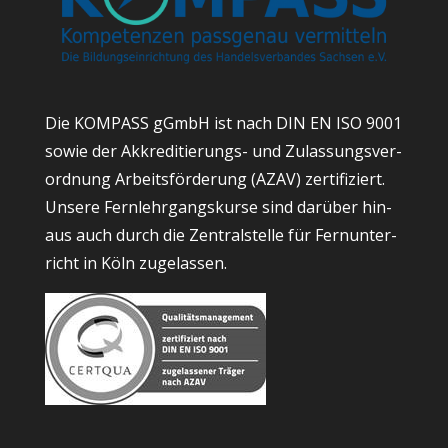
Die KOM­PASS gGmbH ist nach DIN EN ISO 9001
sowie der Akkre­di­tie­rungs- und Zulas­sungs­ver­
ord­nung Arbeits­för­de­rung (AZAV) zer­ti­fi­ziert.
Unse­re Fern­lehr­gangs­kur­se sind dar­über hin­
aus auch durch die Zen­tral­stel­le für Fern­un­ter­
richt in Köln zugelassen.