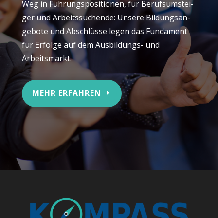
Weg in Füh­rungs­po­si­tio­nen, für Berufs­um­stei­
ger und Arbeits­su­chen­de: Unse­re Bil­dungs­an­
ge­bo­te und Abschlüs­se legen das Fun­da­ment
für Erfol­ge auf dem Aus­bil­dungs- und
Arbeitsmarkt.
MEHR ERFAH­REN