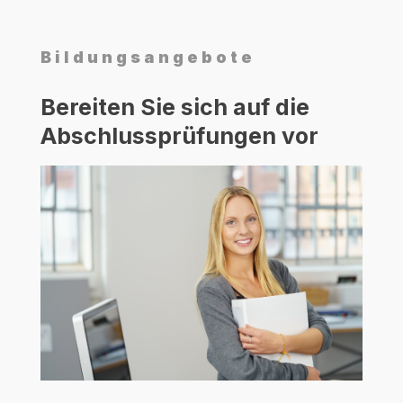
Bil­dungs­an­ge­bo­te
Berei­ten Sie sich auf die
Abschluss­prü­fun­gen vor