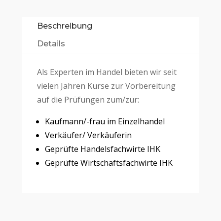
Beschrei­bung
Details
Als Exper­ten im Han­del bie­ten wir seit
vie­len Jah­ren Kur­se zur Vor­be­rei­tung
auf die Prü­fun­gen zum/zur:
Kauf­man­n/-frau im Einzelhandel
Verkäufer/ Ver­käu­fe­rin
Geprüf­te Han­dels­fach­wir­te IHK
Geprüf­te Wirt­schafts­fach­wir­te IHK