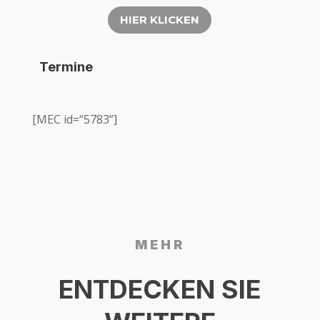
HIER KLI­CKEN
Ter­mi­ne
[MEC id=“5783”]
MEHR
ENT­DE­CKEN SIE