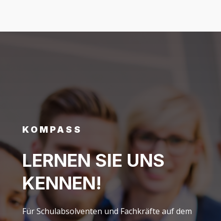
KOM­PASS
LER­NEN SIE UNS
KENNEN!
Für Schul­ab­sol­ven­ten und Fach­kräf­te auf dem