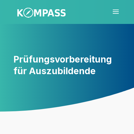
Prü­fungs­vor­be­rei­tung
für Auszubildende