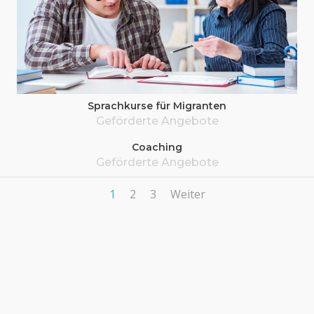
Sprach­kur­se für Migranten
Geför­der­te Angebote
Coa­ching
Geför­der­te Angebote
1
2
3
Weiter