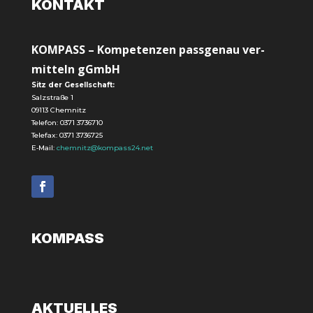
KON­TAKT
KOM­PASS – Kom­pe­ten­zen pass­ge­nau ver­
mit­teln gGmbH
Sitz der Gesellschaft:
Salz­stra­ße 1
09113 Chem­nitz
Tele­fon:
0371 3736710
Tele­fax: 0371 3736725
E‑Mail:
chemnitz@kompass24.net
KOM­PASS
AKTU­EL­LES