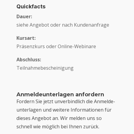
Quick­facts
Dau­er:
sie­he Ange­bot oder nach Kundenanfrage
Kurs­art:
Prä­senz­kurs oder Online-Webinare
Abschluss:
Teil­nah­me­be­schei­ni­gung
Anmel­de­un­ter­la­gen anfordern
For­dern Sie jetzt unver­bind­lich die Anmel­de­
un­ter­la­gen und wei­te­re Infor­ma­tio­nen für
die­ses Ange­bot an. Wir mel­den uns so
schnell wie mög­lich bei Ihnen zurück.