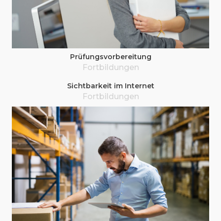
Prü­fungs­vor­be­rei­tung
Fort­bil­dun­gen
Sicht­bar­keit im Internet
Fort­bil­dun­gen