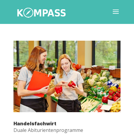
Han­dels­fach­wirt
Dua­le Abitu­ri­en­ten­pro­gram­me