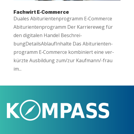
Fach­wirt E‑Commerce
Dua­les Abitu­ri­en­ten­pro­gramm E‑Commerce
Abitu­ri­en­ten­pro­gramm Der Kar­rie­re­weg für
den digi­ta­len Handel Beschrei­
bungDetailsAblaufInhal­te Das Abitu­ri­en­ten­
pro­gramm E‑Commerce kom­bi­niert eine ver­
kürz­te Aus­bil­dung zum/zur Kauf­man­n/-frau
im...