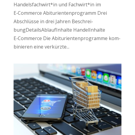
Handelsfachwirt*in und Fachwirt*in im
E‑Commerce Abitu­ri­en­ten­pro­gramm Drei
Abschlüs­se in drei Jahren Beschrei­
bungDetailsAblaufInhal­te HandelInhal­te
E‑Commerce Die Abitu­ri­en­ten­pro­gram­me kom­
bi­nie­ren eine ver­kürz­te...