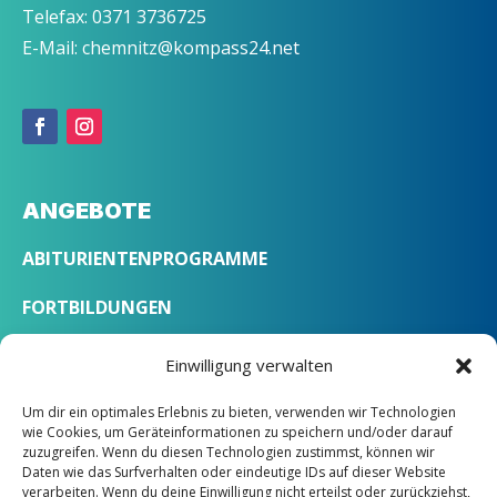
Telefax: 0371 3736725
E-Mail: chemnitz@kompass24.net
ANGEBOTE
ABITURIENTENPROGRAMME
FORTBILDUNGEN
SPRACHKURSE
Einwilligung verwalten
Um dir ein optimales Erlebnis zu bieten, verwenden wir Technologien
ÜBER UNS
wie Cookies, um Geräteinformationen zu speichern und/oder darauf
zuzugreifen. Wenn du diesen Technologien zustimmst, können wir
Daten wie das Surfverhalten oder eindeutige IDs auf dieser Website
LEITBILD
verarbeiten. Wenn du deine Einwilligung nicht erteilst oder zurückziehst,