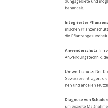
dungs­ge­bie­te und mög­
behandelt.
Inte­grier­ter Pflan­zen­
mi­schen Pflan­zen­schutz
die Pflan­zen­ge­sund­hei
Anwen­der­schutz:
Ein w
Anwen­dungs­tech­nik, der
Umwelt­schutz:
Der Kur
Gewäs­ser­ein­trä­gen, di
nen und ande­ren Nützl
Dia­gno­se von Scha­der­
um geziel­te Maß­nah­me