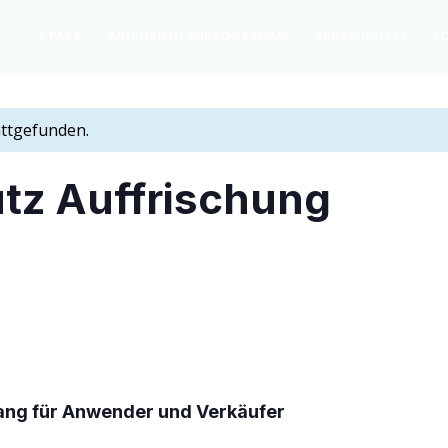
START
ABITU­RI­EN­TEN­PRO­GRAM­ME
SPRACH­KURSE
FO
attgefunden.
utz Auffrischung
­gang für Anwen­der und Verkäufer