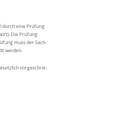
el durch eine Prü­fung
wirt). Die Prü­fung
Prü­fung muss der Sach­
llt werden.
esetz­lich vor­ge­schrie­