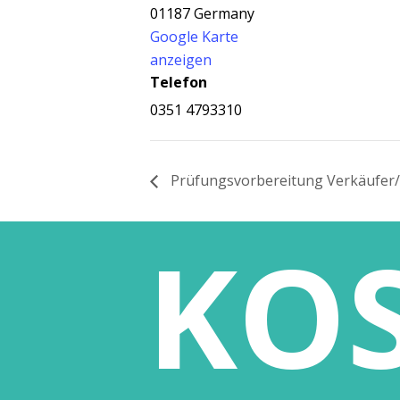
01187
Germany
Google Karte
anzeigen
Telefon
0351 4793310
Prü­fungs­vor­be­rei­tung Verkäufer
KOS
KOMPASS
passgen
Die KOMPASS gGmbH ist nach DIN
Sitz der 
EN ISO 9001 sowie der
Salzstra
Akkreditierungs- und
09113 Ch