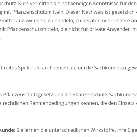
­schutz-Kurs ver­mit­telt die not­wen­di­gen Kennt­nis­se für den
mit Pflan­zen­schutz­mit­teln. Die­ser Nach­weis ist gesetz­lich 
tz­mit­tel anzu­wen­den, zu han­deln, zu bera­ten oder ande­re an
mit Pflan­zen­schutz­mit­teln, die nicht für pri­va­te Anwen­der 
.
brei­tes Spek­trum an The­men ab, um die Sach­kun­de zu gewä
 Pflan­zen­schutz­ge­setz und die Pflan­zen­schutz-Sach­kun­de­v
e recht­li­chen Rah­men­be­din­gun­gen ken­nen, die den Ein­satz 
kun­de:
Sie ler­nen die unter­schied­li­chen Wirk­stof­fe, ihre Ei