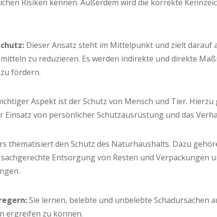
li­chen Risi­ken ken­nen. Außer­dem wird die kor­rek­te Kenn­z
schutz:
Die­ser Ansatz steht im Mit­tel­punkt und zielt dar­auf 
­mit­teln zu redu­zie­ren. Es wer­den indi­rek­te und direk­te Ma
t zu fördern.
ich­ti­ger Aspekt ist der Schutz von Mensch und Tier. Hier­zu g
 Ein­satz von per­sön­li­cher Schutz­aus­rüs­tung und das Ver­ha
s the­ma­ti­siert den Schutz des Natur­haus­halts. Dazu gehö­
e sach­ge­rech­te Ent­sor­gung von Res­ten und Ver­pa­ckun­gen
ingen.
re­gern:
Sie ler­nen, beleb­te und unbe­leb­te Schad­ur­sa­chen 
n ergrei­fen zu können.