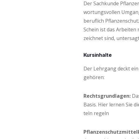
Der Sach­kun­de Pflan­zen
wor­tungs­vol­len Umgang 
beruf­lich Pflan­zen­schu
Schein ist das Arbei­ten 
zeich­net sind, untersagt
Kurs­in­hal­te
Der Lehr­gang deckt ein 
gehören:
Rechts­grund­la­gen:
Das
Basis. Hier ler­nen Sie di
teln regeln
Pflan­zen­schutz­mit­tel­