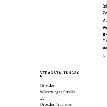
04
Ze
8:
V
go
Fo
Ve
D
VERANSTALTUNGSO
RT
Dres­den
Würzburger Straße
35
Dresden
,
Sachsen