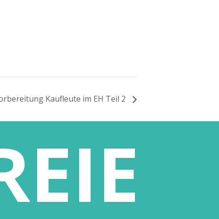
or­be­rei­tung Kauf­leu­te im EH Teil 2
REIE
ÜBER UNS
MME
LEITBILD
STANDORTE