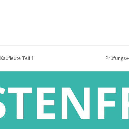
/Kaufleute Teil 1
Prü­fungs­v
TENF
 – Kompetenzen
ANGEBOTE
au vermitteln gGmbH
Gesellschaft:
ABITURIENTENPROGRA
ße 1
emnitz
FORTBILDUNGEN