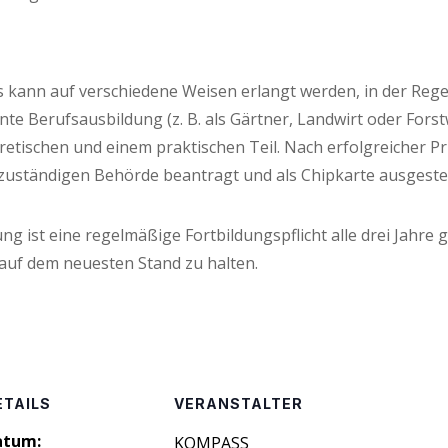
s kann auf ver­schie­de­ne Wei­sen erlangt wer­den, in der Reg
te Berufs­aus­bil­dung (z. B. als Gärt­ner, Land­wirt oder Forst­
e­ti­schen und einem prak­ti­schen Teil. Nach erfolg­rei­cher 
zustän­di­gen Behör­de bean­tragt und als Chip­kar­te aus­ge­ste
ng ist eine regel­mä­ßi­ge Fort­bil­dungs­pflicht alle drei Jah­re g
auf dem neu­es­ten Stand zu halten.
ETAILS
VERANSTALTER
atum:
KOM­PASS