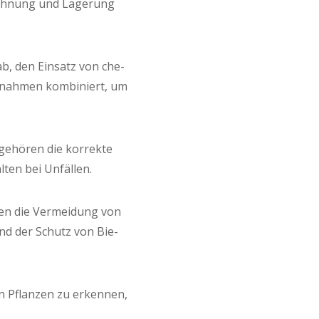
eich­nung und Lage­rung
ab, den Ein­satz von che­
ß­nah­men kom­bi­niert, um
ehö­ren die kor­rek­te
l­ten bei Unfällen.
ren die Ver­mei­dung von
 und der Schutz von Bie­
an Pflan­zen zu erken­nen,