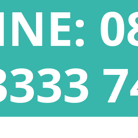
INE:
0
 0371 3736710
SPRACHKURSE
 0371 3736725
chemnitz@kompass24.net
3333 7
TENF