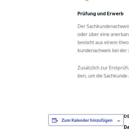
Prü­fung und Erwerb
Der Sach­kun­de­nach­wei
oder über eine aner­kann­
besteht aus einem theo­r
kun­de­nach­weis bei der 
Zusätz­lich zur Erst­prü­fu
ben, um die Sach­kun­de 
D
Zum Kalender hinzufügen
D