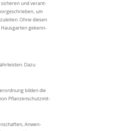
 siche­ren und ver­ant­
vor­ge­schrie­ben, um
zu­lei­ten. Ohne die­sen
im Haus­gar­ten gekenn­
hr­leis­ten. Dazu
er­ord­nung bil­den die
von Pflan­zen­schutz­mit­
gen­schaf­ten, Anwen­