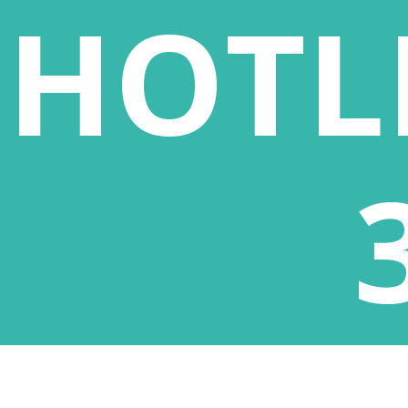
HOTL
Zulassungsverordnung
Telefon:
Arbeitsförderung (AZAV)
Telefax:
zertifiziert. Unsere
E-Mail: 
Fernlehrgangskurse sind darüber
hinaus auch durch die Zentralstelle
für Fernunterricht in Köln
zugelassen.
Impressum
|
Datenschutz
KOS