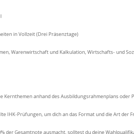
l
hei­ten in Voll­zeit (Drei Präsenztage)
n, Waren­wirt­schaft und Kal­ku­la­ti­on, Wirt­schafts- und Sozi
 die Kern­the­men anhand des Aus­bil­dungs­rah­men­plans oder P
alte IHK-Prü­fun­gen, um dich an das For­mat und die Art der F
der Gesamt­no­te aus­macht, soll­test du dei­ne Wahl­qua­li­fi­k