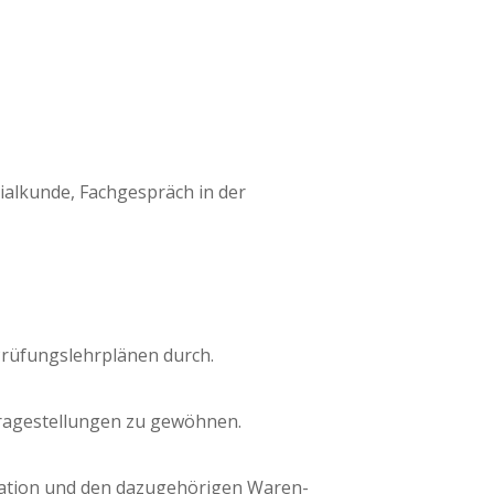
­al­kun­de, Fach­ge­spräch in der
rü­fungs­lehr­plä­nen durch.
ra­ge­stel­lun­gen zu gewöhnen.
a­ti­on und den dazu­ge­hö­ri­gen Waren­