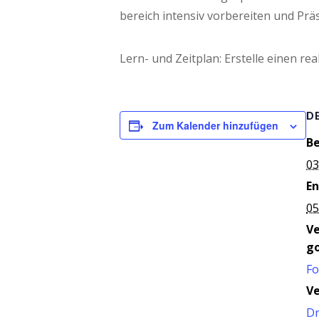
be­reich inten­siv vor­be­rei­ten und Prä­
Lern- und Zeit­plan: Erstel­le einen rea
D
Zum Kalender hinzufügen
Be
03
En
05
V
go
Fo
Ve
D