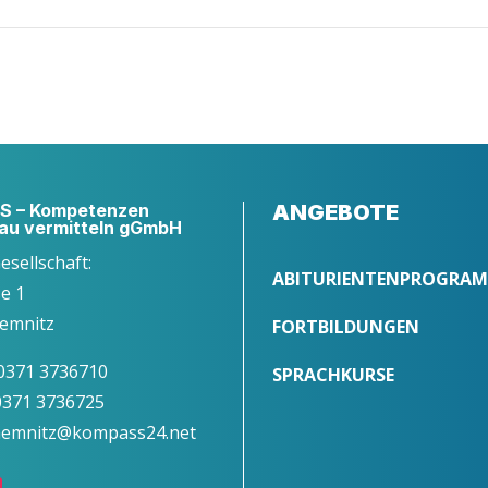
 – Kompetenzen
ANGEBOTE
au vermitteln gGmbH
Gesellschaft:
ABITURIENTENPROGRA
ße 1
emnitz
FORTBILDUNGEN
 0371 3736710
SPRACHKURSE
 0371 3736725
chemnitz@kompass24.net