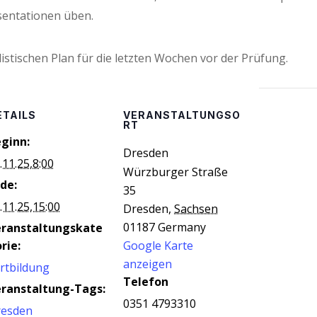
sen­ta­tio­nen üben.
­lis­ti­schen Plan für die letz­ten Wochen vor der Prüfung.
ETAILS
VERANSTALTUNGSO
RT
ginn:
Dres­den
.11.25,8:00
Würzburger Straße
de:
35
.11.25,15:00
Dresden
,
Sachsen
01187
Germany
eranstaltungskate
rie:
Google Karte
anzeigen
rtbildung
Telefon
ranstaltung-Tags:
0351 4793310
resden