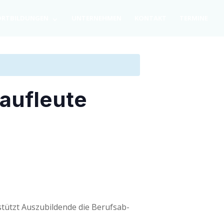
RT­BIL­DUN­GEN
UNTER­NEH­MEN
KON­TAKT
TER­MI­NE
Kaufleute
tützt Aus­zu­bil­den­de die Berufs­ab­