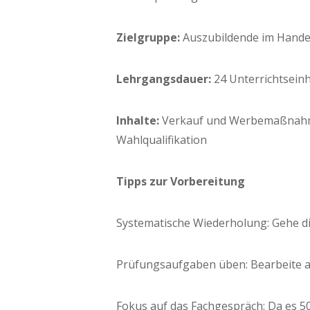
Ziel­grup­pe:
Aus­zu­bil­den­de im Hande
Lehr­gangs­dau­er:
24 Unter­richts­ein­
Inhal­te:
Ver­kauf und Wer­be­maß­nah­me
Wahlqualifikation
Tipps zur Vorbereitung
Sys­te­ma­ti­sche Wie­der­ho­lung: Gehe
Prü­fungs­auf­ga­ben üben: Bear­bei­te 
Fokus auf das Fach­ge­spräch: Da es 50% 