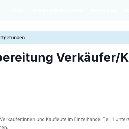
START
ABITU­RI­EN­TEN­PRO­GRAM­ME
SPRACH­KURSE
FO
attgefunden.
­be­rei­tung Verkäufer/
Verkäufer:innen und Kauf­leu­te im Ein­zel­han­del Teil 1 unter­s
hen.