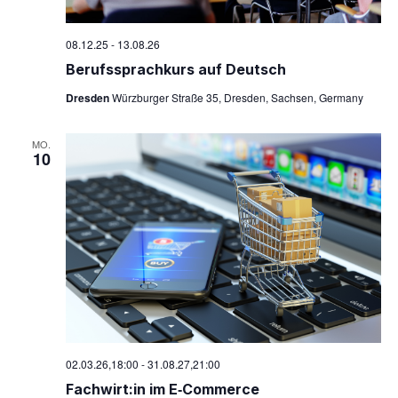
n
g
g
s
e
e
08.12.25
-
13.08.26
i
n
n
Berufs­sprach­kurs auf Deutsch
c
S
h
Dresden
Würzburger Straße 35, Dresden, Sachsen, Germany
u
t
e
c
MO.
n
h
10
-
e
N
u
a
n
v
d
i
g
A
a
n
t
s
i
i
o
c
n
02.03.26,18:00
-
31.08.27,21:00
h
Fachwirt:in im E‑Commerce