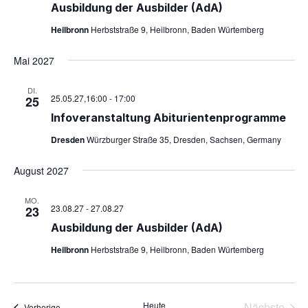
Aus­bil­dung der Aus­bil­der (AdA)
Heilbronn
Herbststraße 9, Heilbronn, Baden Würtemberg
Mai 2027
DI.
25.05.27,16:00
-
17:00
25
Info­ver­an­stal­tung Abiturientenprogramme
Dresden
Würzburger Straße 35, Dresden, Sachsen, Germany
August 2027
MO.
23.08.27
-
27.08.27
23
Aus­bil­dung der Aus­bil­der (AdA)
Heilbronn
Herbststraße 9, Heilbronn, Baden Würtemberg
Heute
Nächste
Veranstaltungen
Vorherige