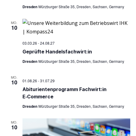
t
Dresden
Würzburger Straße 35, Dresden, Sachsen, Germany
e
n
MO.
,
10
N
a
03.03.26
-
24.08.27
v
Geprüf­te Handelsfachwirt:in
i
Dresden
Würzburger Straße 35, Dresden, Sachsen, Germany
g
a
MO.
01.08.26
-
31.07.29
10
t
Abitu­ri­en­ten­pro­gramm Fachwirt:in
i
E‑Commerce
o
n
Dresden
Würzburger Straße 35, Dresden, Sachsen, Germany
MO.
10