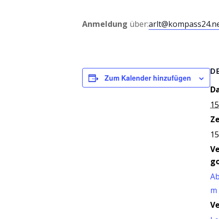
Anmel­dung
über:
arlt@kompass24.n
D
Zum Kalender hinzufügen
D
15
Ze
15
V
go
Ab
m
Ve