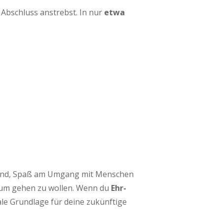
gen Abschluss anstrebst. In nur
etwa
nd, Spaß am Umgang mit Men­schen
i­um gehen zu wol­len. Wenn du
Ehr­
le Grund­la­ge für dei­ne zukünf­ti­ge