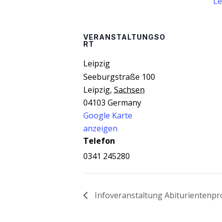
Le
VERANSTALTUNGSO
RT
Leip­zig
Seeburgstraße 100
Leipzig
,
Sachsen
04103
Germany
Google Karte
anzeigen
Telefon
0341 245280
Info­ver­an­stal­tung Abiturienten