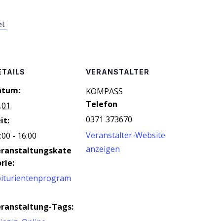
et
ETAILS
VERANSTALTER
atum:
KOM­PASS
Telefon
.01.
0371 373670
it:
Veranstalter-Website
:00 - 16:00
anzeigen
eranstaltungskate
rie:
iturientenprogram
ranstaltung-Tags: