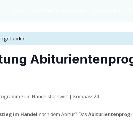
START
ABITU­RI­EN­TEN­PRO­GRAM­ME
SPRACH­KURSE
FO
attgefunden.
tal­tung Abiturientenp
­stieg im Han­del
nach dem Abitur? Das
Abitu­ri­en­ten­pro