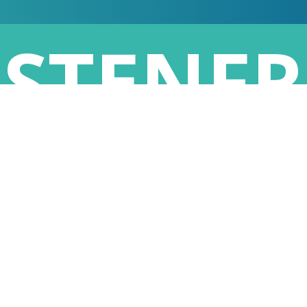
STENFR
E:
0800
74