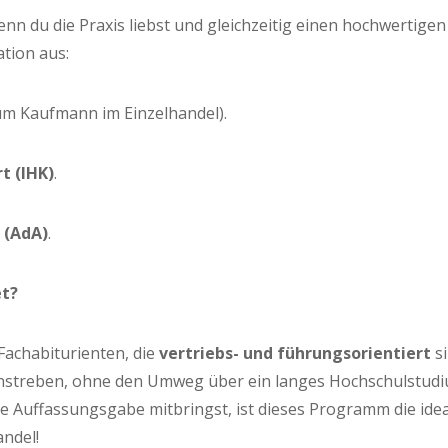
wenn du die Pra­xis liebst und gleich­zei­tig einen hoch­wer­ti­
ti­on aus:
um Kauf­mann im Einzelhandel).
rt (IHK)
.
r (AdA)
.
et?
ach­ab­itu­ri­en­ten, die
ver­triebs- und füh­rungs­ori­en­tiert
si
anstre­ben, ohne den Umweg über ein lan­ges Hoch­schul­stu­d
 Auf­fas­sungs­ga­be mit­bringst, ist die­ses Pro­gramm die idea­
andel!