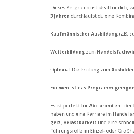
Die­ses Pro­gramm ist ide­al für dich, 
3 Jah­ren
durch­läufst du eine Kom­bi­na­
Kauf­män­ni­scher Aus­bil­dung
(z.B. z
Wei­ter­bil­dung
zum
Han­dels­fach­wi
Optio­nal: Die Prü­fung zum
Aus­bil­de
Für wen ist das Pro­gramm geeign
Es ist per­fekt für
Abitu­ri­en­ten
oder F
haben und eine Kar­rie­re im Han­del 
geiz, Belast­bar­keit
und eine schnel­le
Füh­rungs­rol­le im Ein­zel- oder Großh