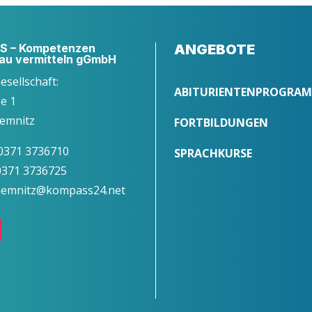
 – Kompetenzen
ANGEBOTE
au vermitteln gGmbH
Gesellschaft:
ABITURIENTENPROGRA
ße 1
emnitz
FORTBILDUNGEN
 0371 3736710
SPRACHKURSE
 0371 3736725
chemnitz@kompass24.net