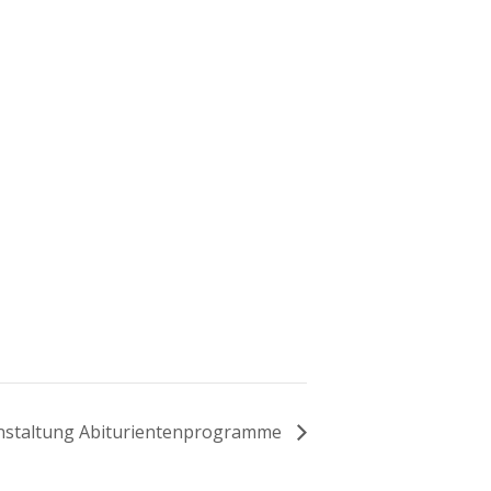
­an­stal­tung Abiturientenprogramme