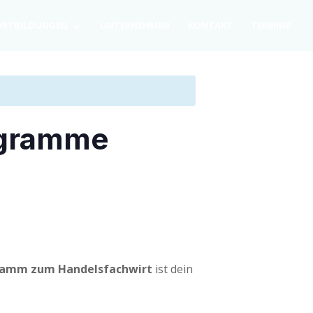
RT­BIL­DUN­GEN
UNTER­NEH­MEN
KON­TAKT
TER­MI­NE
rogramme
­gramm zum Han­dels­fach­wirt
ist dein