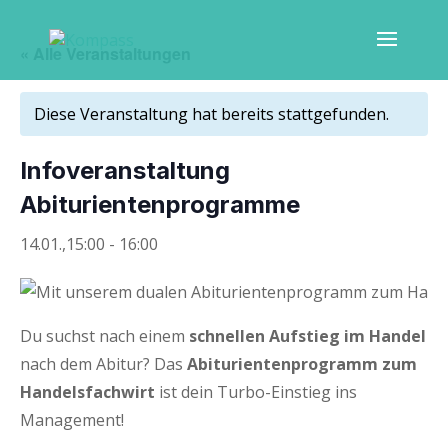
« Alle Veranstaltungen
Diese Veranstaltung hat bereits stattgefunden.
Info­ver­an­stal­tung
Abiturientenprogramme
14.01.,15:00
-
16:00
Du suchst nach einem
schnel­len Auf­stieg im Han­del
nach dem Abitur? Das
Abitu­ri­en­ten­pro­gramm zum
Han­dels­fach­wirt
ist dein Tur­bo-Ein­stieg ins
Management!