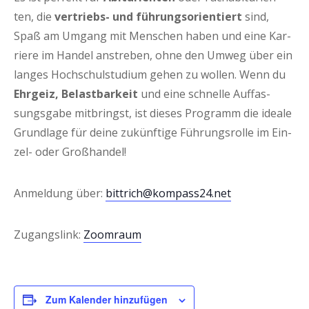
ten, die
ver­triebs- und füh­rungs­ori­en­tiert
sind,
Spaß am Umgang mit Men­schen haben und eine Kar­
rie­re im Han­del anstre­ben, ohne den Umweg über ein
lan­ges Hoch­schul­stu­di­um gehen zu wol­len. Wenn du
Ehr­geiz, Belast­bar­keit
und eine schnel­le Auf­fas­
sungs­ga­be mit­bringst, ist die­ses Pro­gramm die idea­le
Grund­la­ge für dei­ne zukünf­ti­ge Füh­rungs­rol­le im Ein­
zel- oder Großhandel!
Anmel­dung über:
bittrich@kompass24.net
Zugangs­link:
Zoom­raum
Zum Kalender hinzufügen