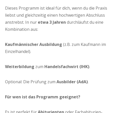
Die­ses Pro­gramm ist ide­al für dich, wenn du die Pra­xis
liebst und gleich­zei­tig einen hoch­wer­ti­gen Abschluss
anstrebst. In nur
etwa 3 Jah­ren
durch­läufst du eine
Kom­bi­na­ti­on aus:
Kauf­män­ni­scher Aus­bil­dung
(z.B. zum Kauf­mann im
Einzelhandel).
Wei­ter­bil­dung
zum
Han­dels­fach­wirt (IHK)
.
Optio­nal: Die Prü­fung zum
Aus­bil­der (AdA)
.
Für wen ist das Pro­gramm geeignet?
Es ist per­fekt für
Abitu­ri­en­ten
oder Fach­ab­itu­ri­en­