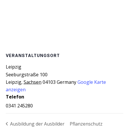
VERANSTALTUNGSORT
Leip­zig
Seeburgstraße 100
Leipzig
,
Sachsen
04103
Germany
Google Karte
anzeigen
Telefon
0341 245280
Aus­bil­dung der Aus­bil­der
Pflan­zen­schutz