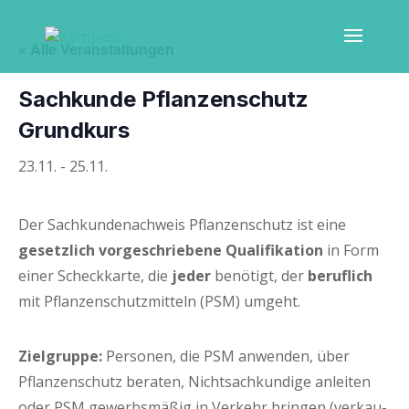
« Alle Veranstaltungen
Sach­kun­de Pflan­zen­schutz
Grundkurs
23.11.
-
25.11.
Der Sach­kun­de­nach­weis Pflan­zen­schutz ist eine
gesetz­lich vor­ge­schrie­be­ne Qua­li­fi­ka­ti­on
in Form
einer Scheck­kar­te, die
jeder
benö­tigt, der
beruf­lich
mit Pflan­zen­schutz­mit­teln (PSM) umgeht.
Ziel­grup­pe:
Per­so­nen, die PSM anwen­den, über
Pflan­zen­schutz bera­ten, Nicht­sach­kun­di­ge anlei­ten
oder PSM gewerbs­mä­ßig in Ver­kehr brin­gen (ver­kau­