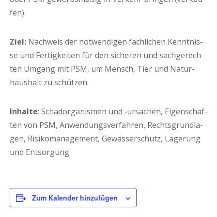
fen).
Ziel:
Nach­weis der not­wen­di­gen fach­li­chen Kennt­nis­
se und Fer­tig­kei­ten für den siche­ren und sach­ge­rech­
ten Umgang mit PSM, um Mensch, Tier und Natur­
haus­halt zu schützen.
Inhal­te
: Schad­or­ga­nis­men und ‑ursa­chen, Eigen­schaf­
ten von PSM, Anwen­dungs­ver­fah­ren, Rechts­grund­la­
gen, Risi­ko­ma­nage­ment, Gewäs­ser­schutz, Lage­rung
und Entsorgung
Zum Kalender hinzufügen