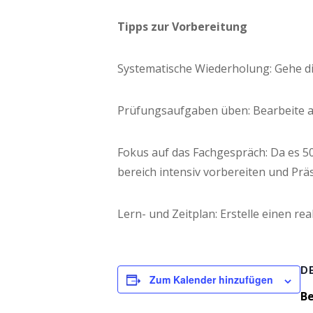
Tipps zur Vorbereitung
Sys­te­ma­ti­sche Wie­der­ho­lung: Gehe
Prü­fungs­auf­ga­ben üben: Bear­bei­te 
Fokus auf das Fach­ge­spräch: Da es 50% 
be­reich inten­siv vor­be­rei­ten und Prä­
Lern- und Zeit­plan: Erstel­le einen rea
D
Zum Kalender hinzufügen
Be