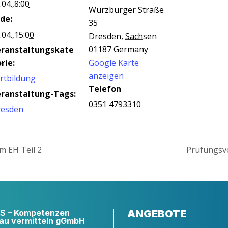
.04.,8:00
Würzburger Straße
de:
35
.04.,15:00
Dresden
,
Sachsen
01187
Germany
eranstaltungskate
rie:
Google Karte
anzeigen
rtbildung
Telefon
ranstaltung-Tags:
0351 4793310
resden
im EH Teil 2
Prü­fungs­v
 – Kompetenzen
ANGEBOTE
au vermitteln gGmbH