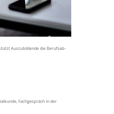
tützt Aus­zu­bil­den­de die Berufs­ab­
­al­kun­de, Fach­ge­spräch in der