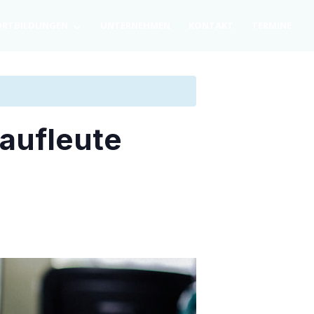
RT­BIL­DUN­GEN
UNTER­NEH­MEN
KON­TAKT
TER­MI­NE
Kaufleute