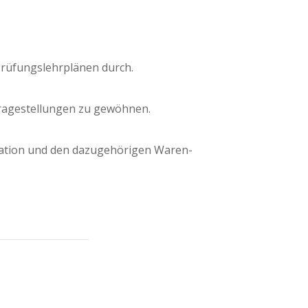
rü­fungs­lehr­plä­nen durch.
ra­ge­stel­lun­gen zu gewöhnen.
a­ti­on und den dazu­ge­hö­ri­gen Waren­