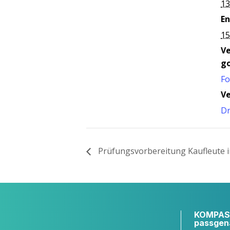
13
En
15
V
go
Fo
Ve
D
Prü­fungs­vor­be­rei­tung Kauf­leu­te 
KOMPASS
passgen