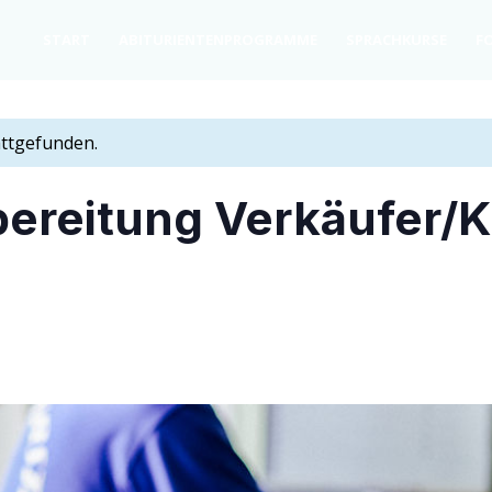
START
ABITU­RI­EN­TEN­PRO­GRAM­ME
SPRACH­KURSE
FO
attgefunden.
­be­rei­tung Verkäufer/