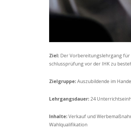
Ziel:
Der Vor­be­rei­tungs­lehr­gang für 
schluss­prü­fung vor der IHK zu beste
Ziel­grup­pe:
Aus­zu­bil­den­de im Hande
Lehr­gangs­dau­er:
24 Unter­richts­ein­
Inhal­te:
Ver­kauf und Wer­be­maß­nah­me
Wahlqualifikation