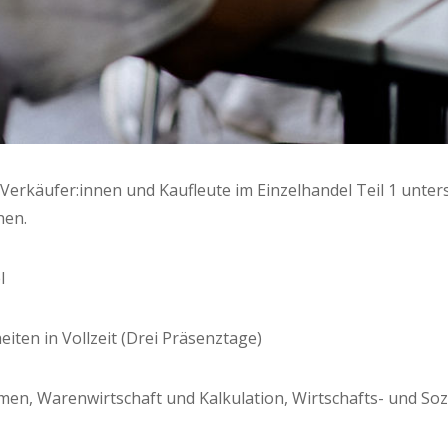
Verkäufer:innen und Kauf­leu­te im Ein­zel­han­del Teil 1 unter­s
hen.
l
hei­ten in Voll­zeit (Drei Präsenztage)
n, Waren­wirt­schaft und Kal­ku­la­ti­on, Wirt­schafts- und Sozi