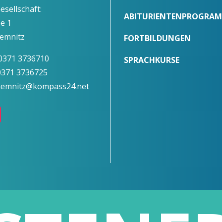
Gesellschaft:
ABITURIENTENPROGRA
ße 1
emnitz
FORTBILDUNGEN
 0371 3736710
SPRACHKURSE
 0371 3736725
chemnitz@kompass24.net