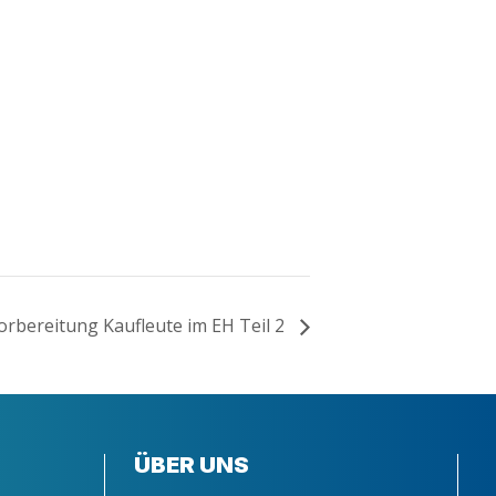
or­be­rei­tung Kauf­leu­te im EH Teil 2
ÜBER UNS