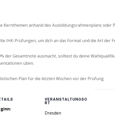
 die Kern­the­men anhand des Aus­bil­dungs­rah­men­plans oder P
alte IHK-Prü­fun­gen, um dich an das For­mat und die Art der F
der Gesamt­no­te aus­macht, soll­test du dei­ne Wahl­qua­li­fi­k
sen­ta­tio­nen üben.
­lis­ti­schen Plan für die letz­ten Wochen vor der Prüfung.
ETAILS
VERANSTALTUNGSO
RT
ginn:
Dres­den