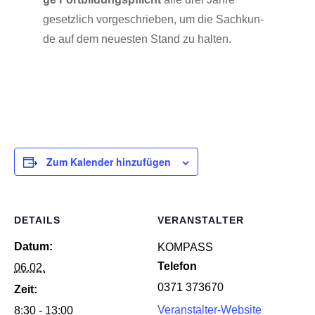
gesetz­lich vor­ge­schrie­ben, um die Sach­kun­
de auf dem neu­es­ten Stand zu halten.
Zum Kalender hinzufügen
DETAILS
VERANSTALTER
Datum:
KOM­PASS
Telefon
06.02.
0371 373670
Zeit:
Veranstalter-Website
8:30 - 13:00