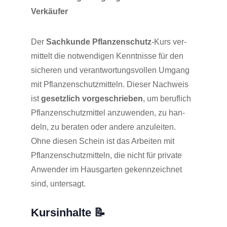
Verkäufer
Der
Sach­kun­de Pflan­zen­schutz
-Kurs ver­
mit­telt die not­wen­di­gen Kennt­nis­se für den
siche­ren und ver­ant­wor­tungs­vol­len Umgang
mit Pflan­zen­schutz­mit­teln. Die­ser Nach­weis
ist
gesetz­lich vor­ge­schrie­ben
, um beruf­lich
Pflan­zen­schutz­mit­tel anzu­wen­den, zu han­
deln, zu bera­ten oder ande­re anzu­lei­ten.
Ohne die­sen Schein ist das Arbei­ten mit
Pflan­zen­schutz­mit­teln, die nicht für pri­va­te
Anwen­der im Haus­gar­ten gekenn­zeich­net
sind, untersagt.
Kurs­in­hal­te 📝