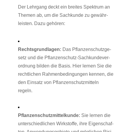
Der Lehr­gang deckt ein brei­tes Spek­trum an
The­men ab, um die Sach­kun­de zu gewähr­
leis­ten. Dazu gehören:
Rechts­grund­la­gen:
Das Pflan­zen­schutz­ge­
setz und die Pflan­zen­schutz-Sach­kun­de­ver­
ord­nung bil­den die Basis. Hier ler­nen Sie die
recht­li­chen Rah­men­be­din­gun­gen ken­nen, die
den Ein­satz von Pflan­zen­schutz­mit­teln
regeln.
Pflan­zen­schutz­mit­tel­kun­de:
Sie ler­nen die
unter­schied­li­chen Wirk­stof­fe, ihre Eigen­schaf­
ten, Anwen­dungs­ge­bie­te und mög­li­chen Risi­