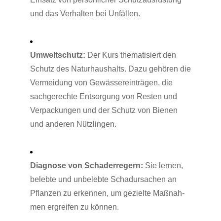
und das Ver­hal­ten bei Unfällen.
Umwelt­schutz:
Der Kurs the­ma­ti­siert den
Schutz des Natur­haus­halts. Dazu gehö­ren die
Ver­mei­dung von Gewäs­ser­ein­trä­gen, die
sach­ge­rech­te Ent­sor­gung von Res­ten und
Ver­pa­ckun­gen und der Schutz von Bie­nen
und ande­ren Nützlingen.
Dia­gno­se von Scha­der­re­gern:
Sie ler­nen,
beleb­te und unbe­leb­te Schad­ur­sa­chen an
Pflan­zen zu erken­nen, um geziel­te Maß­nah­
men ergrei­fen zu können.