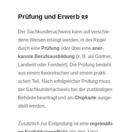
Prü­fung und Erwerb 📜
Der Sach­kun­de­nach­weis kann auf ver­schie­
de­ne Wei­sen erlangt wer­den, in der Regel
durch eine
Prü­fung
oder über eine
aner­
kann­te Berufs­aus­bil­dung
(z. B. als Gärt­ner,
Land­wirt oder Forst­wirt). Die Prü­fung besteht
aus einem theo­re­ti­schen und einem prak­ti­
schen Teil. Nach erfolg­rei­cher Prü­fung muss
der Sach­kun­de­nach­weis bei der zustän­di­gen
Behör­de bean­tragt und als
Chip­kar­te
aus­ge­
stellt werden.
Zusätz­lich zur Erst­prü­fung ist eine
regel­mä­ßi­
ge Fort­bil­dungs­pflicht
alle drei Jah­re