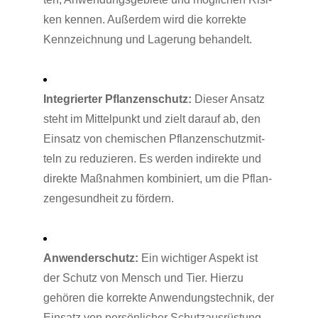
ken ken­nen. Außer­dem wird die kor­rek­te
Kenn­zeich­nung und Lage­rung behandelt.
Inte­grier­ter Pflan­zen­schutz:
Die­ser Ansatz
steht im Mit­tel­punkt und zielt dar­auf ab, den
Ein­satz von che­mi­schen Pflan­zen­schutz­mit­
teln zu redu­zie­ren. Es wer­den indi­rek­te und
direk­te Maß­nah­men kom­bi­niert, um die Pflan­
zen­ge­sund­heit zu fördern.
Anwen­der­schutz:
Ein wich­ti­ger Aspekt ist
der Schutz von Mensch und Tier. Hier­zu
gehö­ren die kor­rek­te Anwen­dungs­tech­nik, der
Ein­satz von per­sön­li­cher Schutz­aus­rüs­tung