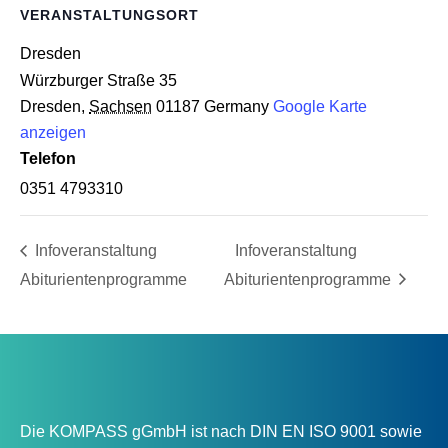
VERANSTALTUNGSORT
Dres­den
Würzburger Straße 35
Dresden
,
Sachsen
01187
Germany
Google Karte
anzeigen
Telefon
0351 4793310
Info­ver­an­stal­tung
Info­ver­an­stal­tung
Abiturientenprogramme
Abiturientenprogramme
Die KOMPASS gGmbH ist nach DIN EN ISO 9001 sowie