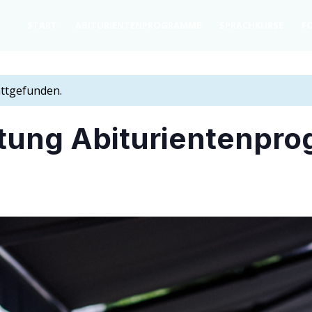
START
ABITU­RI­EN­TEN­PRO­GRAM­ME
SPRACH­KURSE
FO
attgefunden.
tal­tung Abiturientenp