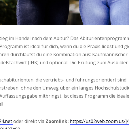
ieg im Han­del nach dem Abitur? Das Abitu­ri­en­ten­pro­gramm
o­gramm ist ide­al für dich, wenn du die Pra­xis liebst und glei
ren durch­läufst du eine Kom­bi­na­ti­on aus: Kauf­män­ni­sche
ls­fach­wirt (IHK) und optio­nal: Die Prü­fung zum Aus­bil­de
 Fach­ab­itu­ri­en­ten, die ver­triebs- und füh­rungs­ori­en­tier
anstre­ben, ohne den Umweg über ein lan­ges Hoch­schul­stu­d
Auf­fas­sungs­ga­be mit­bringst, ist die­ses Pro­gramm die idea­l
l!
24.net
oder direkt via
Zoom­link:
https://us02web.zoom.us/j