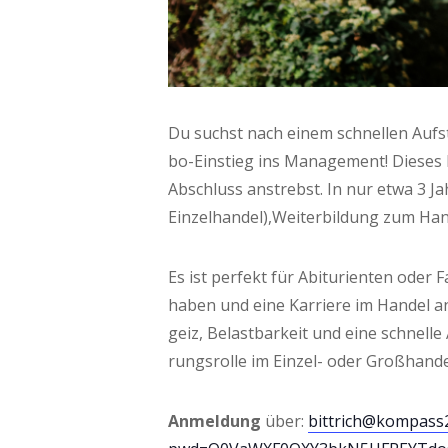
Du suchst nach einem schnel­len Auf­st
bo-Ein­stieg ins Manage­ment! Die­ses Pr
Abschluss anstrebst. In nur etwa 3 Jah­
Einzelhandel),Weiterbildung zum Han­de
Es ist per­fekt für Abitu­ri­en­ten oder
haben und eine Kar­rie­re im Han­del 
geiz, Belast­bar­keit und eine schnel­le 
rungs­rol­le im Ein­zel- oder Großhande
Anmel­dung
über:
bittrich@kompass