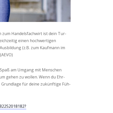
 zum Han­dels­fach­wirt ist dein Tur­
ch­zei­tig einen hoch­wer­ti­gen
r Aus­bil­dung (z.B. zum Kauf­mann im
r (AEVO)
t sind, Spaß am Umgang mit Men­schen
i­um gehen zu wol­len. Wenn du Ehr­
e Grund­la­ge für dei­ne zukünf­ti­ge Füh­
/82252018182?