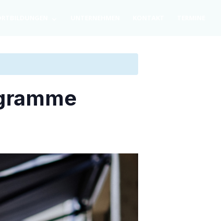
RT­BIL­DUN­GEN
UNTER­NEH­MEN
KON­TAKT
TER­MI­NE
rogramme