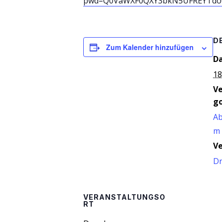
pwd=Q0VaWXF0QXY3bkN5UFREYTdo
D
Zum Kalender hinzufügen
D
18
V
go
Ab
m
Ve
D
VERANSTALTUNGSO
RT