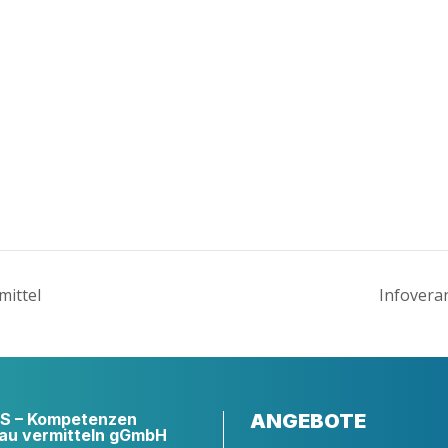
imittel
Info­ver
 – Kompetenzen
ANGEBOTE
au vermitteln gGmbH