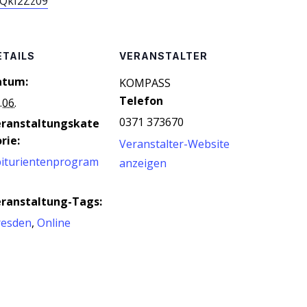
QkI2Zz09
ETAILS
VERANSTALTER
atum:
KOM­PASS
Telefon
.06.
0371 373670
eranstaltungskate
rie:
Veranstalter-Website
iturientenprogram
anzeigen
ranstaltung-Tags:
resden
,
Online