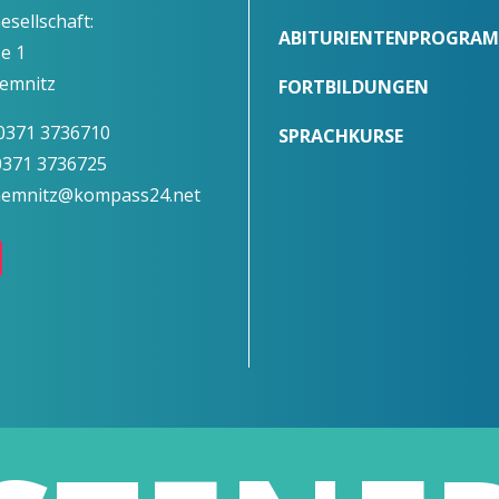
Gesellschaft:
ABITURIENTENPROGRA
ße 1
emnitz
FORTBILDUNGEN
 0371 3736710
SPRACHKURSE
 0371 3736725
chemnitz@kompass24.net