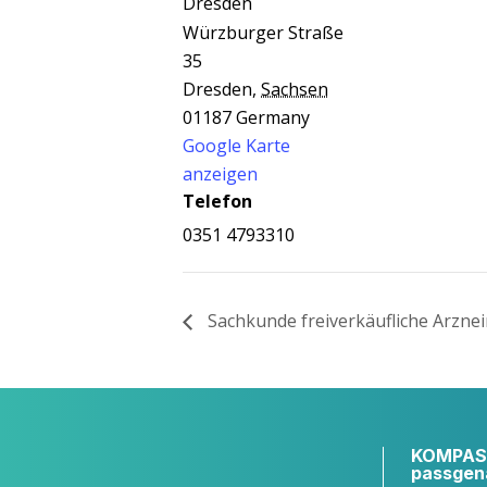
Dres­den
Würzburger Straße
35
Dresden
,
Sachsen
01187
Germany
Google Karte
anzeigen
Telefon
0351 4793310
Sach­kun­de frei­ver­käuf­li­che Arzne
KOMPASS
passgen