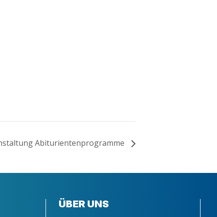
­an­stal­tung Abiturientenprogramme
ÜBER UNS