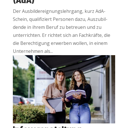
(AdA)
Der Aus­bil­der­eig­nungs­lehr­gang, kurz AdA-
Schein, qua­li­fi­ziert Per­so­nen dazu, Aus­zu­bil­
den­de in ihrem Beruf zu betreu­en und zu
unter­rich­ten. Er rich­tet sich an Fach­kräf­te, die
die Berech­ti­gung erwer­ben wol­len, in einem
Unter­neh­men als...