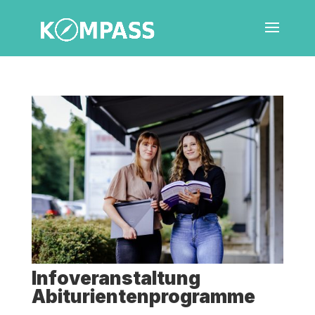
Info­ver­an­stal­tung
Abiturientenprogramme