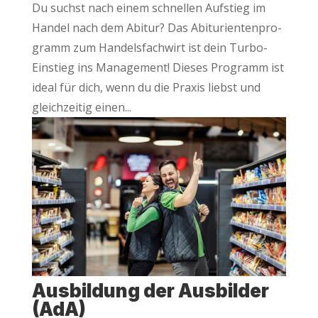
Du suchst nach einem schnel­len Auf­stieg im
Han­del nach dem Abitur? Das Abitu­ri­en­ten­pro­
gramm zum Han­dels­fach­wirt ist dein Tur­bo-
Ein­stieg ins Manage­ment! Die­ses Pro­gramm ist
ide­al für dich, wenn du die Pra­xis liebst und
gleich­zei­tig einen...
Aus­bil­dung der Aus­bil­der
(AdA)