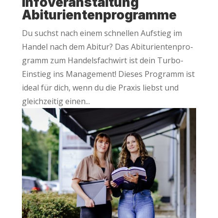
Info­ver­an­stal­tung
Abiturientenprogramme
Du suchst nach einem schnel­len Auf­stieg im
Han­del nach dem Abitur? Das Abitu­ri­en­ten­pro­
gramm zum Han­dels­fach­wirt ist dein Tur­bo-
Ein­stieg ins Manage­ment! Die­ses Pro­gramm ist
ide­al für dich, wenn du die Pra­xis liebst und
gleich­zei­tig einen...