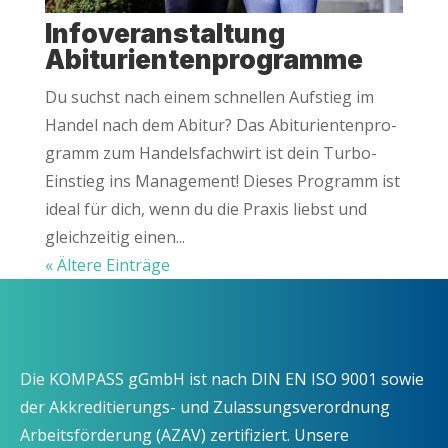
Info­ver­an­stal­tung
Abiturientenprogramme
Du suchst nach einem schnel­len Auf­stieg im
Han­del nach dem Abitur? Das Abitu­ri­en­ten­pro­
gramm zum Han­dels­fach­wirt ist dein Tur­bo-
Ein­stieg ins Manage­ment! Die­ses Pro­gramm ist
ide­al für dich, wenn du die Pra­xis liebst und
gleich­zei­tig einen...
« Ältere Einträge
Die KOMPASS gGmbH ist nach DIN EN ISO 9001 sowie
der Akkreditierungs- und Zulassungsverordnung
Arbeitsförderung (AZAV) zertifiziert. Unsere