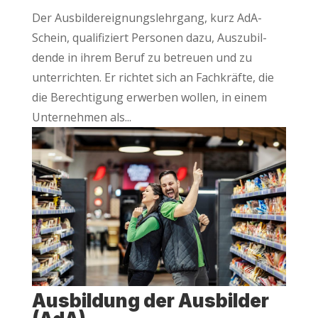
Der Aus­bil­der­eig­nungs­lehr­gang, kurz AdA-
Schein, qua­li­fi­ziert Per­so­nen dazu, Aus­zu­bil­
den­de in ihrem Beruf zu betreu­en und zu
unter­rich­ten. Er rich­tet sich an Fach­kräf­te, die
die Berech­ti­gung erwer­ben wol­len, in einem
Unter­neh­men als...
Aus­bil­dung der Aus­bil­der