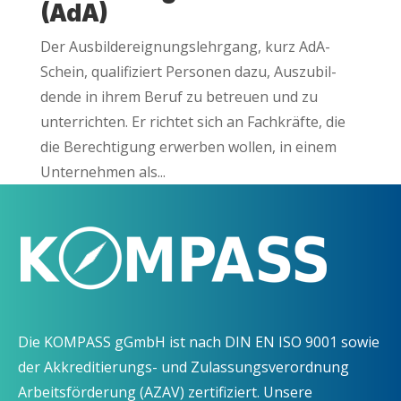
(AdA)
Der Aus­bil­der­eig­nungs­lehr­gang, kurz AdA-
Schein, qua­li­fi­ziert Per­so­nen dazu, Aus­zu­bil­
den­de in ihrem Beruf zu betreu­en und zu
unter­rich­ten. Er rich­tet sich an Fach­kräf­te, die
die Berech­ti­gung erwer­ben wol­len, in einem
Unter­neh­men als...
Die KOMPASS gGmbH ist nach DIN EN ISO 9001 sowie
der Akkreditierungs- und Zulassungsverordnung
Arbeitsförderung (AZAV) zertifiziert. Unsere