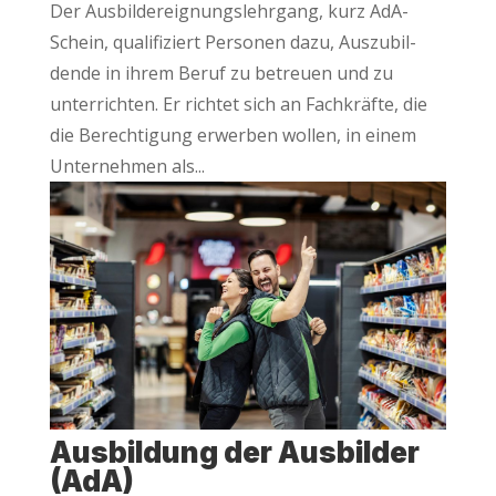
Der Aus­bil­der­eig­nungs­lehr­gang, kurz AdA-
Schein, qua­li­fi­ziert Per­so­nen dazu, Aus­zu­bil­
den­de in ihrem Beruf zu betreu­en und zu
unter­rich­ten. Er rich­tet sich an Fach­kräf­te, die
die Berech­ti­gung erwer­ben wol­len, in einem
Unter­neh­men als...
Aus­bil­dung der Aus­bil­der
(AdA)