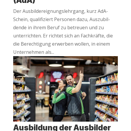
(AdA)
Der Aus­bil­der­eig­nungs­lehr­gang, kurz AdA-
Schein, qua­li­fi­ziert Per­so­nen dazu, Aus­zu­bil­
den­de in ihrem Beruf zu betreu­en und zu
unter­rich­ten. Er rich­tet sich an Fach­kräf­te, die
die Berech­ti­gung erwer­ben wol­len, in einem
Unter­neh­men als...
Aus­bil­dung der Aus­bil­der