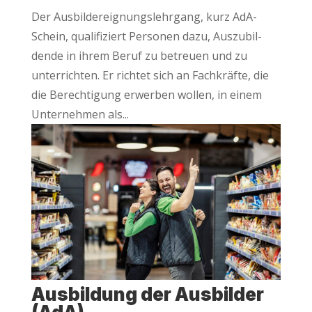
Der Aus­bil­der­eig­nungs­lehr­gang, kurz AdA-
Schein, qua­li­fi­ziert Per­so­nen dazu, Aus­zu­bil­
den­de in ihrem Beruf zu betreu­en und zu
unter­rich­ten. Er rich­tet sich an Fach­kräf­te, die
die Berech­ti­gung erwer­ben wol­len, in einem
Unter­neh­men als...
Aus­bil­dung der Aus­bil­der