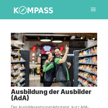
Aus­bil­dung der Aus­bil­der
(AdA)
Der Aus­bil­der­eig­nungs­lehr­gang, kurz AdA-