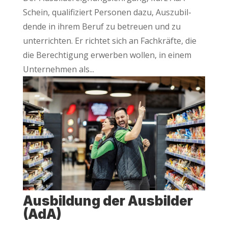
Schein, qua­li­fi­ziert Per­so­nen dazu, Aus­zu­bil­
den­de in ihrem Beruf zu betreu­en und zu
unter­rich­ten. Er rich­tet sich an Fach­kräf­te, die
die Berech­ti­gung erwer­ben wol­len, in einem
Unter­neh­men als...
Aus­bil­dung der Aus­bil­der
(AdA)