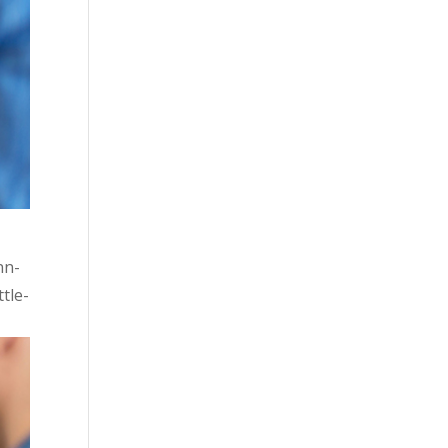
nn­
t­le­