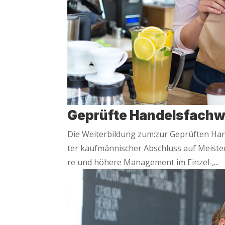
Geprüf­te Handelsfachwi
Die Wei­ter­bil­dung zum:zur Geprüf­ten Hande
ter kauf­män­ni­scher Abschluss auf Meis­ter­e
re und höhe­re Manage­ment im Einzel‑,...