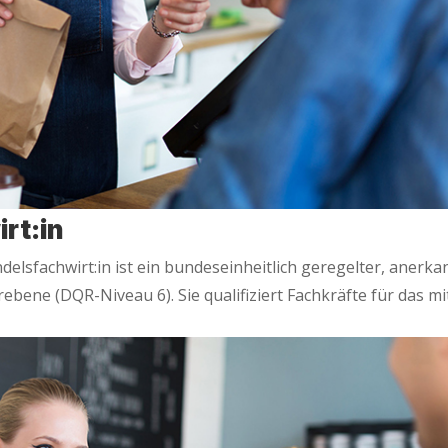
rt:in
lsfachwirt:in ist ein bun­des­ein­heit­lich gere­gel­ter, aner­ka
be­ne (DQR-Niveau 6). Sie qua­li­fi­ziert Fach­kräf­te für das mit