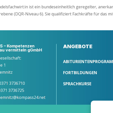
lsfachwirt:in ist ein bun­des­ein­heit­lich gere­gel­ter, aner­ka
be­ne (DQR-Niveau 6). Sie qua­li­fi­ziert Fach­kräf­te für das mit
 – Kompetenzen
ANGEBOTE
au vermitteln gGmbH
Gesellschaft:
ABITURIENTENPROGRA
ße 1
emnitz
FORTBILDUNGEN
 0371 3736710
SPRACHKURSE
 0371 3736725
chemnitz@kompass24.net