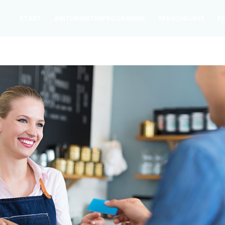
START
ABITU­RI­EN­TEN­PRO­GRAM­ME
SPRACH­KURSE
FO