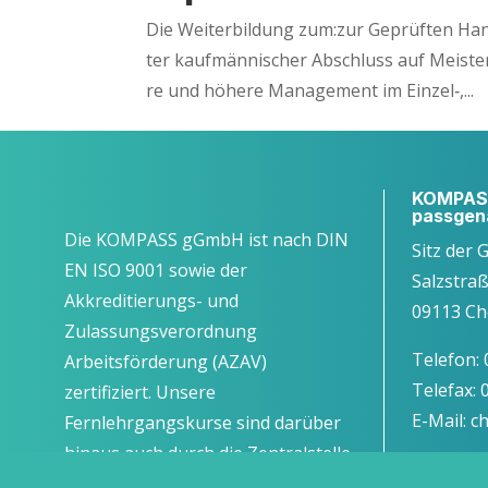
Die Wei­ter­bil­dung zum:zur Geprüf­ten Hande
ter kauf­män­ni­scher Abschluss auf Meis­ter­e
re und höhe­re Manage­ment im Einzel‑,...
KOMPASS
passgen
Die KOMPASS gGmbH ist nach DIN
Sitz der 
EN ISO 9001 sowie der
Salzstra
Akkreditierungs- und
09113 Ch
Zulassungsverordnung
Telefon:
Arbeitsförderung (AZAV)
Telefax:
zertifiziert. Unsere
E-Mail: 
Fernlehrgangskurse sind darüber
hinaus auch durch die Zentralstelle
für Fernunterricht in Köln