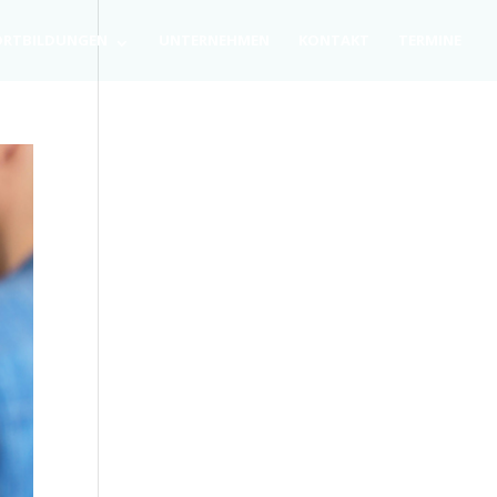
RT­BIL­DUN­GEN
UNTER­NEH­MEN
KON­TAKT
TER­MI­NE