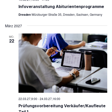
t
Info­ver­an­stal­tung Abiturientenprogramme
e
Dresden
Würzburger Straße 35, Dresden, Sachsen, Germany
n
,
März 2027
N
a
MO.
22
v
i
g
a
t
i
o
n
22.03.27,9:00
-
24.03.27,16:00
Prü­fungs­vor­be­rei­tung Verkäufer/Kaufleute
Teil 1