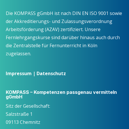
t
e
Die KOMPASS gGmbH ist nach DIN EN ISO 9001 sowie
n
der Akkreditierungs- und Zulassungsverordnung
,
Arbeitsförderung (AZAV) zertifiziert. Unsere
N
Fernlehrgangskurse sind darüber hinaus auch durch
a
die Zentralstelle für Fernunterricht in Köln
v
zugelassen.
i
g
a
Impressum
|
Datenschutz
t
i
KOMPASS – Kompetenzen passgenau vermitteln
o
gGmbH
n
Sitz der Gesellschaft:
Salzstraße 1
09113 Chemnitz