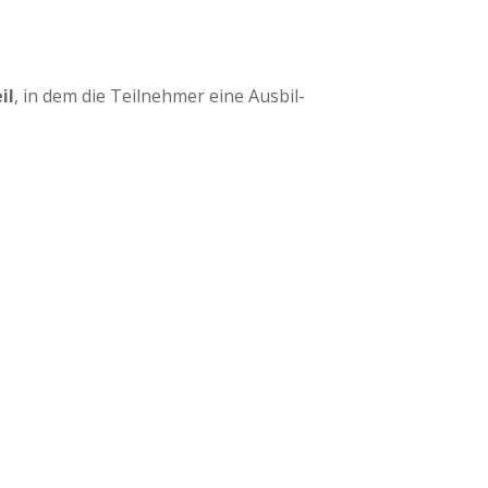
il
, in dem die Teil­neh­mer eine Aus­bil­