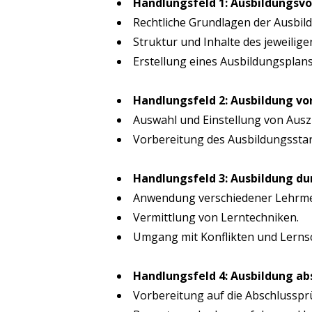
Hand­lungs­feld 1: Aus­bil­dungs­v
Recht­li­che Grund­la­gen der Aus­bi
Struk­tur und Inhal­te des jewei­li­
Erstel­lung eines Ausbildungsplans
Hand­lungs­feld 2: Aus­bil­dung vo
Aus­wahl und Ein­stel­lung von Aus
Vor­be­rei­tung des Ausbildungsstar
Hand­lungs­feld 3: Aus­bil­dung d
Anwen­dung ver­schie­de­ner Lehr­me
Ver­mitt­lung von Lerntechniken.
Umgang mit Kon­flik­ten und Lerns
Hand­lungs­feld 4: Aus­bil­dung a
Vor­be­rei­tung auf die Abschlussp