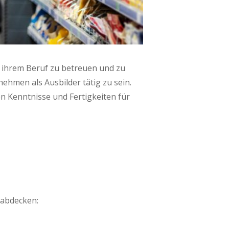
e in ihrem Beruf zu betreu­en und zu
neh­men als Aus­bil­der tätig zu sein.
 Kennt­nis­se und Fer­tig­kei­ten für
g abdecken: