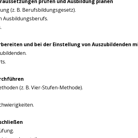
or­aus­set­zun­gen prü­fen und Aus­bil­dung planen
l­dung (z. B. Berufsbildungsgesetz).
gen Ausbildungsberufs.
.
r­be­rei­ten und bei der Ein­stel­lung von Aus­zu­bil­den­den
zubildenden.
ts.
urchführen
­tho­den (z. B. Vier-Stufen-Methode).
chwierigkeiten.
bschließen
rüfung.