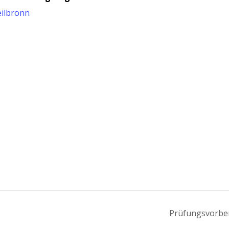
ilbronn
Prü­fungs­vor­be