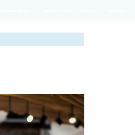
RT­BIL­DUN­GEN
UNTER­NEH­MEN
KON­TAKT
TER­MI­NE