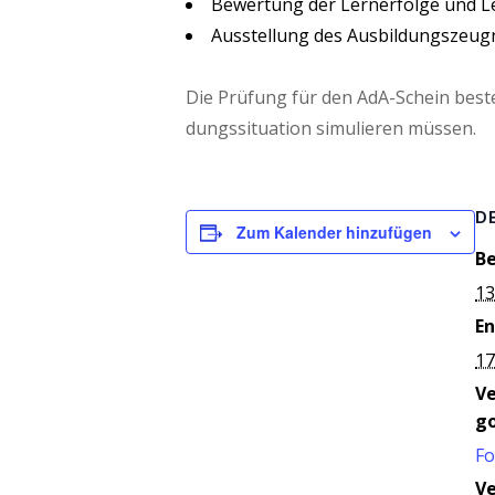
Bewer­tung der Lern­erfol­ge und 
Aus­stel­lung des Ausbildungszeug
Die Prü­fung für den AdA-Schein bes
dungs­si­tua­ti­on simu­lie­ren müssen.
D
Zum Kalender hinzufügen
Be
13
En
17
V
go
Fo
Ve