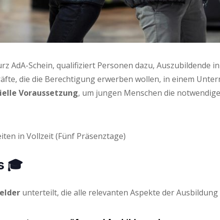
urz AdA-Schein, qua­li­fi­ziert Per­so­nen dazu, Aus­zu­bil­den­d
kräf­te, die die Berech­ti­gung erwer­ben wol­len, in einem Unter­
­el­le Vor­aus­set­zung
, um jun­gen Men­schen die not­wen­di­gen
ei­ten in Voll­zeit (Fünf Präsenztage)
s 🎓
el­der
unter­teilt, die alle rele­van­ten Aspek­te der Aus­bil­dun