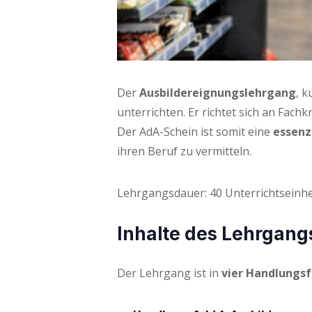
Der
Aus­bil­der­eig­nungs­lehr­gang
, k
unter­rich­ten. Er rich­tet sich an Fach­
Der AdA-Schein ist somit eine
essen­zi
ihren Beruf zu vermitteln.
Lehr­gangs­dau­er: 40 Unter­richts­ein­h
Inhal­te des Lehrgang
Der Lehr­gang ist in
vier Hand­lungs­f