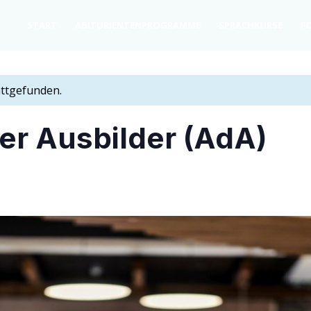
START
ABITU­RI­EN­TEN­PRO­GRAM­ME
SPRACH­KURSE
FO
attgefunden.
er Aus­bil­der (AdA)