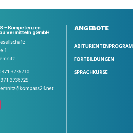
 – Kompetenzen
ANGEBOTE
au vermitteln gGmbH
Gesellschaft:
ABITURIENTENPROGRA
ße 1
emnitz
FORTBILDUNGEN
 0371 3736710
SPRACHKURSE
 0371 3736725
chemnitz@kompass24.net