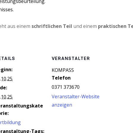
Leistungsbeurteilung.
nisses.
teht aus einem
schrift­li­chen Teil
und einem
prak­ti­schen Te
ETAILS
VERANSTALTER
ginn:
KOM­PASS
Telefon
.10.25
0371 373670
de:
Veranstalter-Website
.10.25
anzeigen
eranstaltungskate
rie:
rtbildung
ranstaltung-Tags: