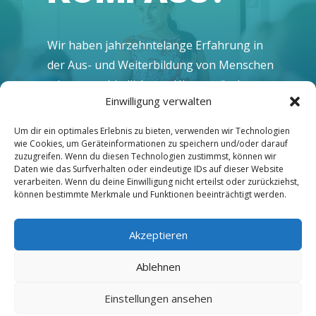
Wir haben jahr­zehn­te­lan­ge Erfah­rung in
der Aus- und Wei­ter­bil­dung von Men­schen
mit unter­schied­lichs­ten Hin­ter­grün­den.
Einwilligung verwalten
Unse­re Lehr­kräf­te sind hoch moti­viert und
bes­tens ver­traut mit allen Ent­wick­lun­gen
Um dir ein optimales Erlebnis zu bieten, verwenden wir Technologien
im loka­len und glo­ba­len Han­del. Die
wie Cookies, um Geräteinformationen zu speichern und/oder darauf
zuzugreifen. Wenn du diesen Technologien zustimmst, können wir
Lernat­mo­sphä­re an unse­ren Stand­or­ten
Daten wie das Surfverhalten oder eindeutige IDs auf dieser Website
Leip­zig, Dres­den, Chem­nitz und Heil­bronn
verarbeiten. Wenn du deine Einwilligung nicht erteilst oder zurückziehst,
können bestimmte Merkmale und Funktionen beeinträchtigt werden.
ist ent­spannt und inspirierend.
Akzeptieren
Ablehnen
ABSCHLÜS­SE FÜR VIE­LE
Einstellungen ansehen
KARRIEREWEGE