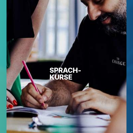
SPRACH­
KUR­SE