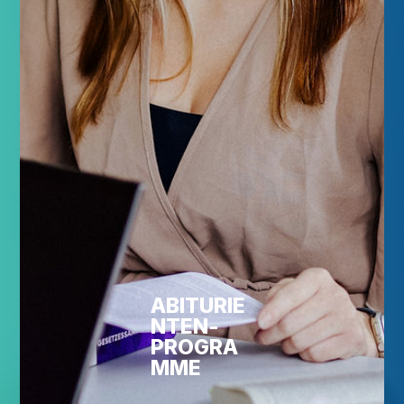
ABITURIE
NTEN­
PROGRA
MME