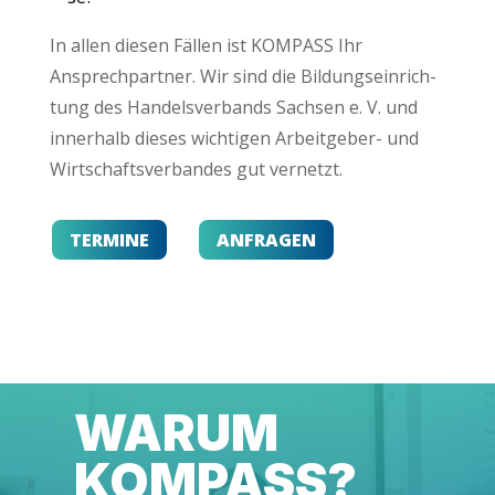
In allen die­sen Fäl­len ist KOM­PASS Ihr
Ansprech­part­ner. Wir sind die Bil­dungs­ein­rich­
tung des Han­dels­ver­bands Sach­sen e. V. und
inner­halb die­ses wich­ti­gen Arbeit­ge­ber- und
Wirt­schafts­ver­ban­des gut vernetzt.
TER­MI­NE
ANFRA­GEN
WAR­UM
KOMPASS?