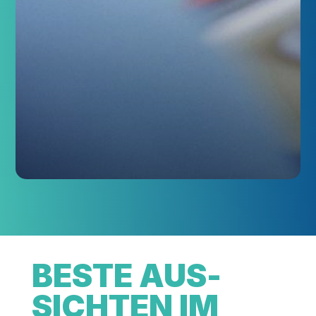
BES­TE AUS­
SICH­TEN IM