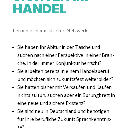
HANDEL
Ler­nen in einem star­ken Netzwerk
Sie haben Ihr Abitur in der Tasche und
suchen nach einer Per­spek­ti­ve in einer Bran­
che, in der immer Kon­junk­tur herrscht?
Sie arbei­ten bereits in einem Han­dels­be­ruf
und möch­ten sich zukunfts­fest wei­ter­bil­den?
Sie hat­ten bis­her mit Ver­kau­fen und Kau­fen
nichts zu tun, suchen aber ein Sprung­brett in
eine neue und siche­re Existenz?
Sie sind neu in Deutsch­land und benö­ti­gen
für Ihre beruf­li­che Zukunft Sprach­kennt­nis­
se?