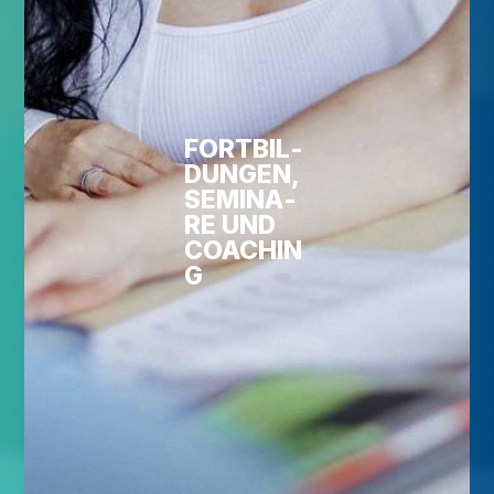
FORT­BIL­
DUN­GEN,
SEMI­NA­
RE UND
COACHIN
G